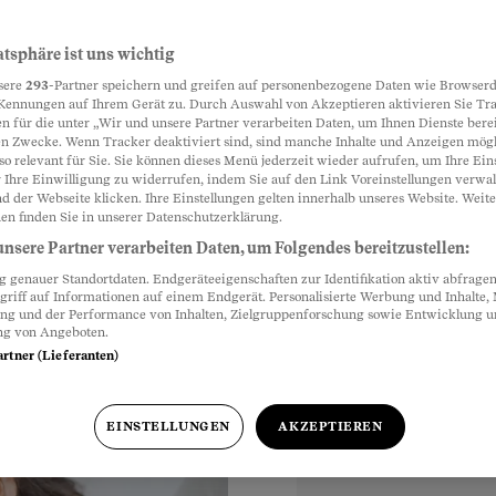
keit»
atsphäre ist uns wichtig
Partnerinhalte
sere
293
-Partner speichern und greifen auf personenbezogene Daten wie Browserd
s und auch mittags
Kennungen auf Ihrem Gerät zu. Durch Auswahl von Akzeptieren aktivieren Sie Tr
n für die unter „Wir und unsere Partner verarbeiten Daten, um Ihnen Dienste berei
Trennung war eine
n Zwecke. Wenn Tracker deaktiviert sind, sind manche Inhalte und Anzeigen mög
hne mich nach
so relevant für Sie. Sie können dieses Menü jederzeit wieder aufrufen, um Ihre Ein
 Ihre Einwilligung zu widerrufen, indem Sie auf den Link Voreinstellungen verwa
nur festhält oder
d der Webseite klicken. Ihre Einstellungen gelten innerhalb unseres Website. Weite
en finden Sie in unserer Datenschutzerklärung.
nsere Partner verarbeiten Daten, um Folgendes bereitzustellen:
genauer Standortdaten. Endgeräteeigenschaften zur Identifikation aktiv abfragen
griff auf Informationen auf einem Endgerät. Personalisierte Werbung und Inhalte
ung und der Performance von Inhalten, Zielgruppenforschung sowie Entwicklung 
ng von Angeboten.
artner (Lieferanten)
EINSTELLUNGEN
AKZEPTIEREN