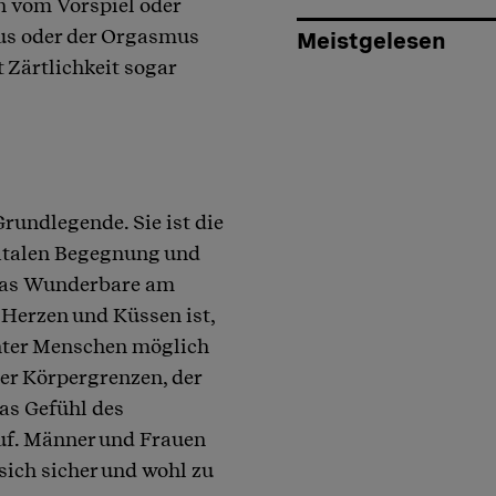
 vom Vorspiel oder
itus oder der Orgasmus
Meistgelesen
 Zärtlichkeit sogar
Grundlegende. Sie ist die
enitalen Begegnung und
 Das Wunderbare am
 Herzen und Küssen ist,
nnter Menschen möglich
er Körpergrenzen, der
Das Gefühl des
auf. Männer und Frauen
ich sicher und wohl zu