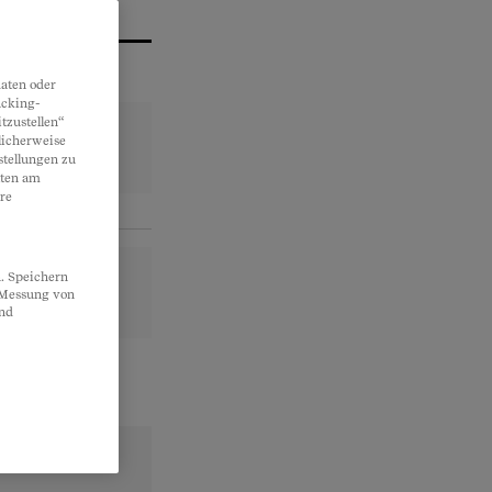
aten oder
acking-
tzustellen“
licherweise
stellungen zu
lten am
re
. Speichern
, Messung von
und