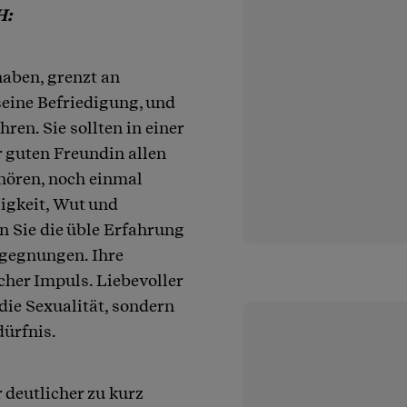
H:
haben, grenzt an
seine Befriedigung, und
ren. Sie sollten in einer
r guten Freundin allen
ehören, noch einmal
igkeit, Wut und
n Sie die üble Erfahrung
egegnungen. Ihre
cher Impuls. Liebevoller
die Sexualität, sondern
dürfnis.
 deutlicher zu kurz