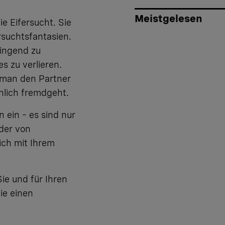
Meistgelesen
e Eifersucht. Sie
rsuchtsfantasien.
ringend zu
es zu verlieren.
b man den Partner
chlich fremdgeht.
ein – es sind nur
lder von
ich mit Ihrem
Sie und für Ihren
ie einen