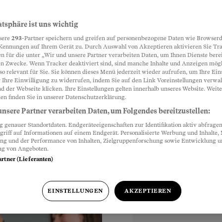
iebe tun?
atsphäre ist uns wichtig
Partnerinhalte
sere
293
-Partner speichern und greifen auf personenbezogene Daten wie Browserd
 glauben ihm nicht
Kennungen auf Ihrem Gerät zu. Durch Auswahl von Akzeptieren aktivieren Sie Tr
n für die unter „Wir und unsere Partner verarbeiten Daten, um Ihnen Dienste berei
 das Gefühl der
n Zwecke. Wenn Tracker deaktiviert sind, sind manche Inhalte und Anzeigen mög
so relevant für Sie. Sie können dieses Menü jederzeit wieder aufrufen, um Ihre Ein
 Ihre Einwilligung zu widerrufen, indem Sie auf den Link Voreinstellungen verwa
d der Webseite klicken. Ihre Einstellungen gelten innerhalb unseres Website. Weite
en finden Sie in unserer Datenschutzerklärung.
nsere Partner verarbeiten Daten, um Folgendes bereitzustellen:
genauer Standortdaten. Endgeräteeigenschaften zur Identifikation aktiv abfragen
hr
,
griff auf Informationen auf einem Endgerät. Personalisierte Werbung und Inhalte
ung und der Performance von Inhalten, Zielgruppenforschung sowie Entwicklung 
ng von Angeboten.
artner (Lieferanten)
EINSTELLUNGEN
AKZEPTIEREN