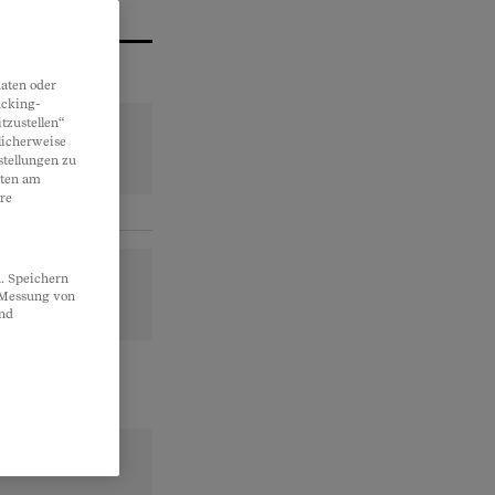
aten oder
acking-
tzustellen“
licherweise
stellungen zu
lten am
re
. Speichern
, Messung von
und