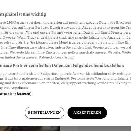
gen Lehrer
atsphäre ist uns wichtig
Partnerinhalte
sere
293
-Partner speichern und greifen auf personenbezogene Daten wie Browserd
Boot-Eltern
Kennungen auf Ihrem Gerät zu. Durch Auswahl von Akzeptieren aktivieren Sie Tr
n für die unter „Wir und unsere Partner verarbeiten Daten, um Ihnen Dienste berei
n Zwecke. Wenn Tracker deaktiviert sind, sind manche Inhalte und Anzeigen mög
Mails und erscheinen
so relevant für Sie. Sie können dieses Menü jederzeit wieder aufrufen, um Ihre Ein
wuchs das
 Ihre Einwilligung zu widerrufen, indem Sie auf den Link Voreinstellungen verwa
d der Webseite klicken. Ihre Einstellungen gelten innerhalb unseres Website. Weite
lich mit schwerem
en finden Sie in unserer Datenschutzerklärung.
nsere Partner verarbeiten Daten, um Folgendes bereitzustellen:
genauer Standortdaten. Endgeräteeigenschaften zur Identifikation aktiv abfragen
griff auf Informationen auf einem Endgerät. Personalisierte Werbung und Inhalte
ung und der Performance von Inhalten, Zielgruppenforschung sowie Entwicklung 
ng von Angeboten.
artner (Lieferanten)
EINSTELLUNGEN
AKZEPTIEREN