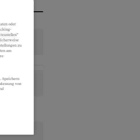
aten oder
acking-
tzustellen“
licherweise
stellungen zu
lten am
re
. Speichern
, Messung von
und