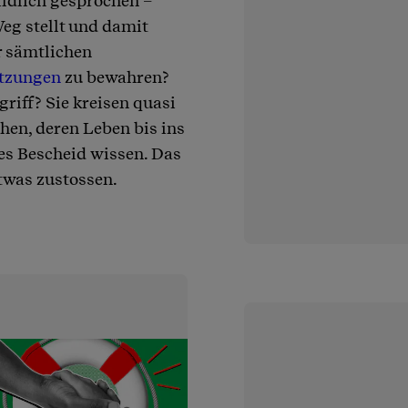
bildlich gesprochen –
eg stellt und damit
r sämtlichen
etzungen
zu bewahren?
riff? Sie kreisen quasi
hen, deren Leben bis ins
les Bescheid wissen. Das
twas zustossen.