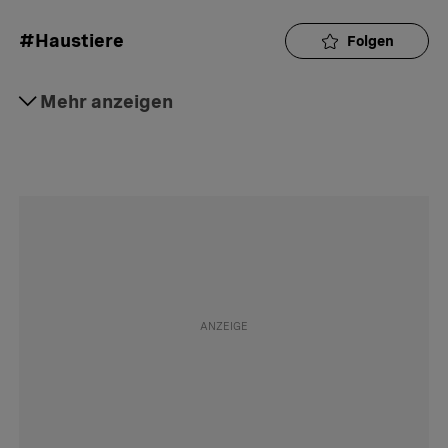
#Haustiere
Folgen
#Tierquälerei
Mehr anzeigen
Folgen
#Tierschutzgesetz
Folgen
#Tierschutz
Folgen