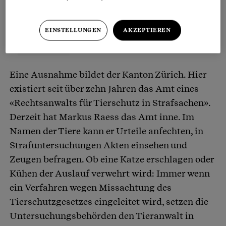
EINSTELLUNGEN
AKZEPTIEREN
Eine Ausnahme bildet der Kanton Zürich. Hier
existiert seit über zehn Jahren das Amt eines
«Rechtsanwalts für Tierschutz in Strafsachen».
Derzeit hat Markus Raess das Amt inne. Im
Namen der Tiere kann er Urteile anfechten, in
Strafuntersuchungen Akten einsehen und
Zeugen befragen. Ob eine Katze erschlagen oder
Kühen der Auslauf verwehrt wird: Immer wenn
ein Verfahren wegen Missachtung des
Tierschutzgesetzes eingeleitet wird, setzen die
Untersuchungsbehörden den Tieranwalt in