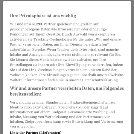
bezahlen. Begründung des Gerichts: Die
Beweislage habe nicht ausgereicht. Der Richter
Ihre Privatsphäre ist uns wichtig
hatte weder Zeugen befragt noch ein Gutachten
Wir und unsere
293
-Partner speichern und greifen auf
personenbezogene Daten wie Browserdaten oder eindeutige
über den Zustand der Tiere eingeholt. Derartige
Kennungen auf Ihrem Gerät zu. Durch Auswahl von Akzeptieren
Schlampereien sind vielerorts Alltag. «In
aktivieren Sie Tracking-Technologien für die unter „Wir und unsere
Partner verarbeiten Daten, um Ihnen Dienste bereitzustellen“
laufenden Strafverfahren geraten Tiere schnell
aufgeführten Zwecke. Wenn Tracker deaktiviert sind, sind manche
unter die Räder», sagt Birgitta Rebsamen,
Inhalte und Anzeigen möglicherweise nicht mehr so relevant für Sie.
Sie können dieses Menü jederzeit wieder aufrufen, um Ihre
Sprecherin des Schweizer Tierschutzes.
Einstellungen zu ändern oder Ihre Einwilligung zu widerrufen, indem
Sie auf den Link Voreinstellungen verwalten am unteren Rand der
Webseite klicken. Ihre Einstellungen gelten innerhalb unseres Website.
Weitere Informationen finden Sie in unserer Datenschutzerklärung.
Partnerinhalte
Wir und unsere Partner verarbeiten Daten, um Folgendes
bereitzustellen:
Verwendung genauer Standortdaten. Endgeräteeigenschaften zur
Identifikation aktiv abfragen. Speichern von oder Zugriff auf
Informationen auf einem Endgerät. Personalisierte Werbung und
Inhalte, Messung von Werbeleistung und der Performance von
Inhalten, Zielgruppenforschung sowie Entwicklung und Verbesserung
von Angeboten.
Liste der Partner (Lieferanten)