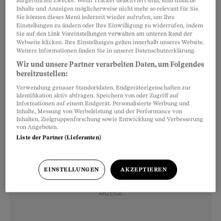
aufgeführten Zwecke. Wenn Tracker deaktiviert sind, sind manche
von Kindern
schaden. Die Psychologin Stefanie
Inhalte und Anzeigen möglicherweise nicht mehr so relevant für Sie.
Sie können dieses Menü jederzeit wieder aufrufen, um Ihre
Rietzler sagt: «Die Kinder fühlen sich oft stark
Einstellungen zu ändern oder Ihre Einwilligung zu widerrufen, indem
Sie auf den Link Voreinstellungen verwalten am unteren Rand der
unter Druck, ihrem Gegenüber zu gefallen und es
Webseite klicken. Ihre Einstellungen gelten innerhalb unseres Website.
ja nicht zu enttäuschen.» Das könne etwa dazu
Weitere Informationen finden Sie in unserer Datenschutzerklärung.
führen, dass sie bei gefährlichen Mutproben
Wir und unsere Partner verarbeiten Daten, um Folgendes
bereitzustellen:
mitmachen oder Drittpersonen gegeneinander
Verwendung genauer Standortdaten. Endgeräteeigenschaften zur
ausspielen, was sie im Grunde gar nicht
Identifikation aktiv abfragen. Speichern von oder Zugriff auf
Informationen auf einem Endgerät. Personalisierte Werbung und
möchten.
Inhalte, Messung von Werbeleistung und der Performance von
Inhalten, Zielgruppenforschung sowie Entwicklung und Verbesserung
von Angeboten.
Liste der Partner (Lieferanten)
EINSTELLUNGEN
AKZEPTIEREN