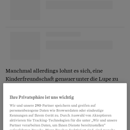
Manchmal allerdings lohnt es sich, eine
Kinderfreundschaft genauer unter die Lupe zu
nehmen. Denn was es unter Erwachsenen gibt,
ist auch bei Kindern nicht selten: Toxische
Ihre Privatsphäre ist uns wichtig
Freundschaften, in denen die Beziehung nicht
Wir und unsere
293
-Partner speichern und greifen auf
auf Augenhöhe stattfindet und in denen sich
personenbezogene Daten wie Browserdaten oder eindeutige
Kennungen auf Ihrem Gerät zu. Durch Auswahl von Akzeptieren
eine Partei herabgesetzt und wertlos fühlt.
aktivieren Sie Tracking-Technologien für die unter „Wir und unsere
Partner verarbeiten Daten, um Ihnen Dienste bereitzustellen“
Solche Freundschaften können der
Entwicklung