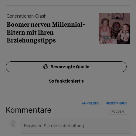
Generationen-Clash
Boomer nerven Millennial-
Eltern mit ihren
Erziehungstipps
Bevorzugte Quelle
So funktioniert's
ANMELDEN
|
REGISTRIEREN
Kommentare
FOLGE DIESER 
FOLGEN