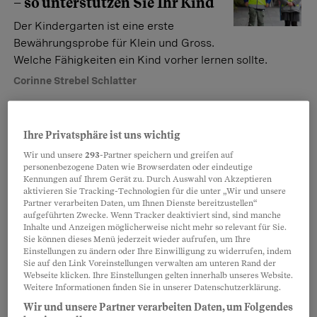
– so unterstützen Sie Ihr Kind
Der Kindergarten ist eine erste
Bewährungsprobe für Klein und Gross.
Welche Fähigkeiten ein Kind vorher lernen sollte.
Corinne Strebel Schlatter
Workout mit Effekt
Ihre Privatsphäre ist uns wichtig
Deshalb ist Wandern das
Wir und unsere
293
-Partner speichern und greifen auf
beste Fitness-Training
personenbezogene Daten wie Browserdaten oder eindeutige
Kennungen auf Ihrem Gerät zu. Durch Auswahl von Akzeptieren
Am Wochenende noch nichts vor?
aktivieren Sie Tracking-Technologien für die unter „Wir und unsere
Partner verarbeiten Daten, um Ihnen Dienste bereitzustellen“
Dann ab in die Berge! Das ist nämlich
aufgeführten Zwecke. Wenn Tracker deaktiviert sind, sind manche
nicht nur erholsam, sondern hält uns auch fit.
Inhalte und Anzeigen möglicherweise nicht mehr so relevant für Sie.
Sie können dieses Menü jederzeit wieder aufrufen, um Ihre
Marlies Seifert («Schweizer Illustrierte»)
Einstellungen zu ändern oder Ihre Einwilligung zu widerrufen, indem
Sie auf den Link Voreinstellungen verwalten am unteren Rand der
Webseite klicken. Ihre Einstellungen gelten innerhalb unseres Website.
Weitere Informationen finden Sie in unserer Datenschutzerklärung.
Kindergarten & Schule
Wir und unsere Partner verarbeiten Daten, um Folgendes
Sie wollen Ihr Kind später