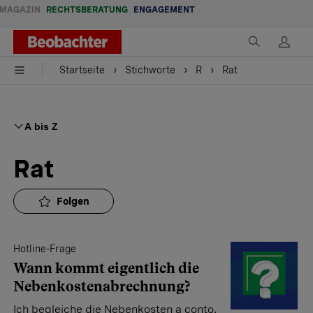
MAGAZIN
RECHTSBERATUNG
ENGAGEMENT
Startseite
Stichworte
R
Rat
A bis Z
Rat
Folgen
Hotline-Frage
Wann kommt eigentlich die
Neben­kosten­­abrechnung?
Ich begleiche die Nebenkosten a conto.