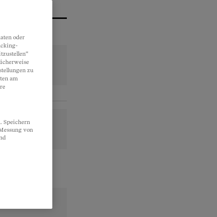
aten oder
acking-
tzustellen“
licherweise
stellungen zu
lten am
re
. Speichern
, Messung von
und