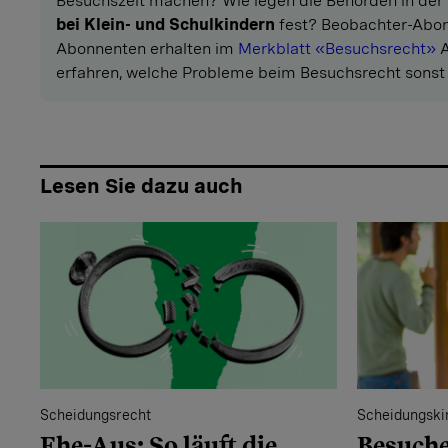
Besuchszeit machen? Wie legen die Behörden in der
bei Klein- und Schulkindern
fest? Beobachter-Abon
Abonnenten erhalten im
Merkblatt «Besuchsrecht»
A
erfahren, welche Probleme beim Besuchsrecht sonst 
Lesen Sie dazu auch
Scheidungsrecht
Scheidungski
Ehe-Aus: So läuft die
Besuche