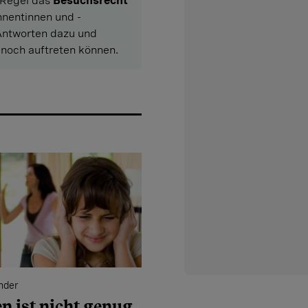
 Regel das
Besuchsrecht
nentinnen und -
ntworten dazu und
noch auftreten können.
nder
n ist nicht genug