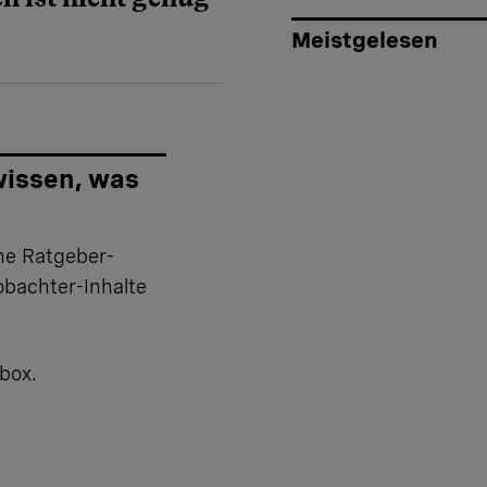
Meistgelesen
wissen, was
he Ratgeber-
eobachter-Inhalte
box.