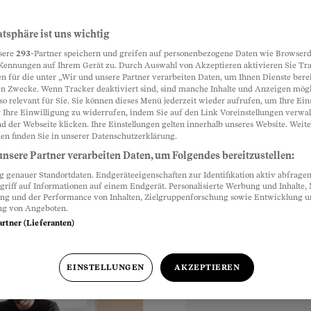
takt
atsphäre ist uns wichtig
Partnerinhalte
sere
293
-Partner speichern und greifen auf personenbezogene Daten wie Browserd
Kennungen auf Ihrem Gerät zu. Durch Auswahl von Akzeptieren aktivieren Sie Tr
n für die unter „Wir und unsere Partner verarbeiten Daten, um Ihnen Dienste berei
n Zwecke. Wenn Tracker deaktiviert sind, sind manche Inhalte und Anzeigen mög
änger den Kontakt zu
so relevant für Sie. Sie können dieses Menü jederzeit wieder aufrufen, um Ihre Ein
 kein Besuchsrecht
 Ihre Einwilligung zu widerrufen, indem Sie auf den Link Voreinstellungen verwa
d der Webseite klicken. Ihre Einstellungen gelten innerhalb unseres Website. Weite
en finden Sie in unserer Datenschutzerklärung.
nsere Partner verarbeiten Daten, um Folgendes bereitzustellen:
genauer Standortdaten. Endgeräteeigenschaften zur Identifikation aktiv abfragen
griff auf Informationen auf einem Endgerät. Personalisierte Werbung und Inhalte
ung und der Performance von Inhalten, Zielgruppenforschung sowie Entwicklung 
ng von Angeboten.
artner (Lieferanten)
EINSTELLUNGEN
AKZEPTIEREN