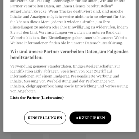
aktivieren Sie Tracking-Technologien für die unter „Wir und unsere
die alte Regelung bei den sogenannten
Partner verarbeiten Daten, um Ihnen Dienste bereitzustellen“
Mutterschaftsleistungen der Grundversicherung
aufgeführten Zwecke. Wenn Tracker deaktiviert sind, sind manche
Inhalte und Anzeigen möglicherweise nicht mehr so relevant für Sie.
angewandt worden sein. Demnach wurden nur
Sie können dieses Menü jederzeit wieder aufrufen, um Ihre
Einstellungen zu ändern oder Ihre Einwilligung zu widerrufen, indem
die Kosten einer komplikationslosen
Sie auf den Link Voreinstellungen verwalten am unteren Rand der
Schwangerschaft inklusive Wochenbett
Webseite klicken. Ihre Einstellungen gelten innerhalb unseres Website.
Weitere Informationen finden Sie in unserer Datenschutzerklärung.
kostenfrei von der Krankenkasse übernommen.
Wir und unsere Partner verarbeiten Daten, um Folgendes
Bei Komplikationen musste die werdende
bereitzustellen:
Mutter ihren Anteil aus Franchise und
Verwendung genauer Standortdaten. Endgeräteeigenschaften zur
Identifikation aktiv abfragen. Speichern von oder Zugriff auf
Selbstbehalt selber zahlen – weil die
Informationen auf einem Endgerät. Personalisierte Werbung und
Komplikationen nicht als
Inhalte, Messung von Werbeleistung und der Performance von
Inhalten, Zielgruppenforschung sowie Entwicklung und Verbesserung
schwangerschaftsbedingt galten, sondern als
von Angeboten.
Liste der Partner (Lieferanten)
krankheitsbedingt.
EINSTELLUNGEN
AKZEPTIEREN
Partnerinhalte