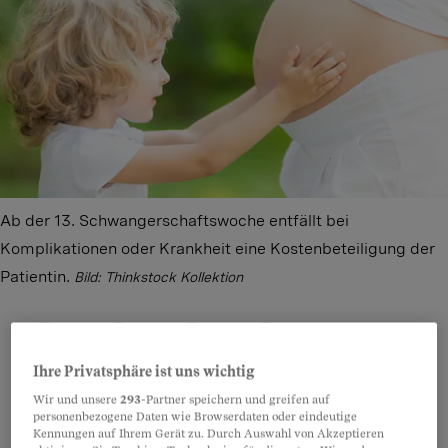
Ab der 13. Schwangerschaftswoche entfällt bei
Komplikationen oder Krankheit eine Kostenbeteiligung der
Patientin.
Bild: Thinkstock Kollektion
Ihre Privatsphäre ist uns wichtig
Teilen
Anhören
Merken
Kommentare
Wir und unsere
293
-Partner speichern und greifen auf
personenbezogene Daten wie Browserdaten oder eindeutige
Wenn die letzte Geburt vor März 2014 liegt, wird
Artikel teilen
Kennungen auf Ihrem Gerät zu. Durch Auswahl von Akzeptieren