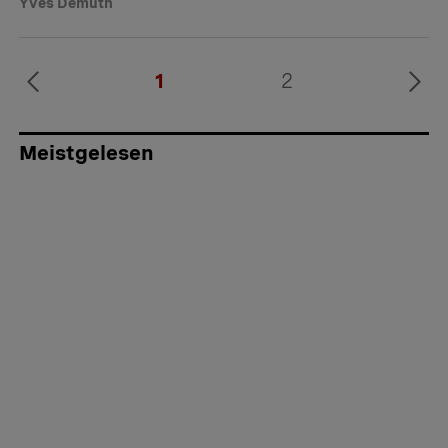
Yves Demuth
1
2
Meistgelesen