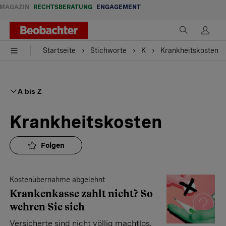
MAGAZIN
RECHTSBERATUNG
ENGAGEMENT
Startseite
Stichworte
K
Krankheitskosten
A bis Z
Krankheitskosten
Folgen
Kostenübernahme abgelehnt
Kranken­kasse zahlt nicht? So
wehren Sie sich
Versicherte sind nicht völlig machtlos,