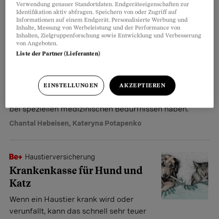
Verwendung genauer Standortdaten. Endgeräteeigenschaften zur
Ukraine-Flüchtlinge
Identifikation aktiv abfragen. Speichern von oder Zugriff auf
Antworten auf die
Informationen auf einem Endgerät. Personalisierte Werbung und
Inhalte, Messung von Werbeleistung und der Performance von
wichtigsten medizinischen
Inhalten, Zielgruppenforschung sowie Entwicklung und Verbesserung
von Angeboten.
Fragen
Liste der Partner (Lieferanten)
Sie sind neu in der Schweiz, und vieles
läuft hier anders als in Ihrem Heimatland. Wir möchten
Ihnen helfen, dass Sie sich möglichst rasch
EINSTELLUNGEN
AKZEPTIEREN
zurechtfinden, wenn Sie Fragen zum Arztbesuch oder
bei speziellen medizinischen Bedürfnissen haben.
Chantal Hebeisen
,
Kateryna Potapenko
Haustierversicherung
Krankenkasse für Hund und
Katz
Wenn ein Haustier krank wird oder
verunfallt, kann das schnell sehr teuer