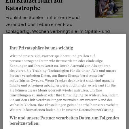
Ein Kratzer führt zur
Katastrophe
Fröhliches Spielen mit einem Hund
verändert das Leben einer Frau
schlagartig. Wochen verbringt sie im Spital – und
überlebt nur knapp.
Jasmine Helbling
Ihre Privatsphäre ist uns wichtig
Wir und unsere
293
-Partner speichern und greifen auf
personenbezogene Daten wie Browserdaten oder eindeutige
Kennungen auf Ihrem Gerät zu. Durch Auswahl von Akzeptieren
Unnötige medizinische Behandlungen
aktivieren Sie Tracking-Technologien für die unter „Wir und unsere
Muss das wirklich sein?
Partner verarbeiten Daten, um Ihnen Dienste bereitzustellen“
aufgeführten Zwecke. Wenn Tracker deaktiviert sind, sind manche
Nicht alles, was medizinisch machbar
Inhalte und Anzeigen möglicherweise nicht mehr so relevant für Sie.
ist, ist auch sinnvoll. Tipps, wie
Sie können dieses Menü jederzeit wieder aufrufen, um Ihre
Einstellungen zu ändern oder Ihre Einwilligung zu widerrufen, indem
Patientinnen und Patienten richtig
Sie auf den Link Voreinstellungen verwalten am unteren Rand der
entscheiden.
Webseite klicken. Ihre Einstellungen gelten innerhalb unseres Website.
Weitere Informationen finden Sie in unserer Datenschutzerklärung.
Nicole Krättli
Wir und unsere Partner verarbeiten Daten, um Folgendes
bereitzustellen: