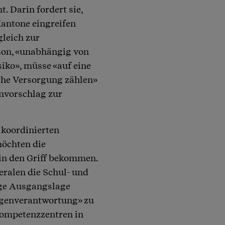
. Darin fordert sie,
antone eingreifen
leich zur
rson, «unabhängig von
iko», müsse «auf eine
che Versorgung zählen»
envorschlag zur
 koordinierten
möchten die
in den Griff bekommen.
ralen die Schul- und
ige Ausgangslage
Eigenverantwortung» zu
Kompetenzzentren in