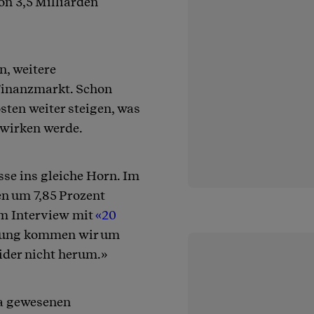
on 3,5 Milliarden
n, weitere
 Finanzmarkt. Schon
ten weiter steigen, was
swirken werde.
se ins gleiche Horn. Im
en um 7,85 Prozent
em Interview mit
«20
öhung kommen wir um
ider nicht herum.»
da gewesenen