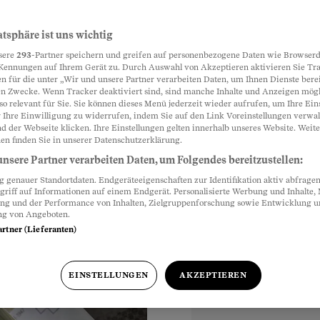
d die
atsphäre ist uns wichtig
Partnerinhalte
sere
293
-Partner speichern und greifen auf personenbezogene Daten wie Browserd
Kennungen auf Ihrem Gerät zu. Durch Auswahl von Akzeptieren aktivieren Sie Tr
n für die unter „Wir und unsere Partner verarbeiten Daten, um Ihnen Dienste berei
n Zwecke. Wenn Tracker deaktiviert sind, sind manche Inhalte und Anzeigen mög
Ein Blick auf die
so relevant für Sie. Sie können dieses Menü jederzeit wieder aufrufen, um Ihre Ein
sungsansätze gehen
 Ihre Einwilligung zu widerrufen, indem Sie auf den Link Voreinstellungen verwa
d der Webseite klicken. Ihre Einstellungen gelten innerhalb unseres Website. Weite
en finden Sie in unserer Datenschutzerklärung.
nsere Partner verarbeiten Daten, um Folgendes bereitzustellen:
genauer Standortdaten. Endgeräteeigenschaften zur Identifikation aktiv abfragen
griff auf Informationen auf einem Endgerät. Personalisierte Werbung und Inhalte
ung und der Performance von Inhalten, Zielgruppenforschung sowie Entwicklung 
ng von Angeboten.
artner (Lieferanten)
EINSTELLUNGEN
AKZEPTIEREN