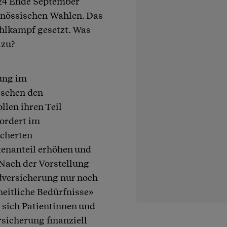
024 Ende September
enössischen Wahlen. Das
ahlkampf gesetzt. Was
azu?
ung im
schen den
llen ihren Teil
fordert im
icherten
enanteil erhöhen und
Nach der Vorstellung
dversicherung nur noch
heitliche Bedürfnisse»
 sich Patientinnen und
sicherung finanziell