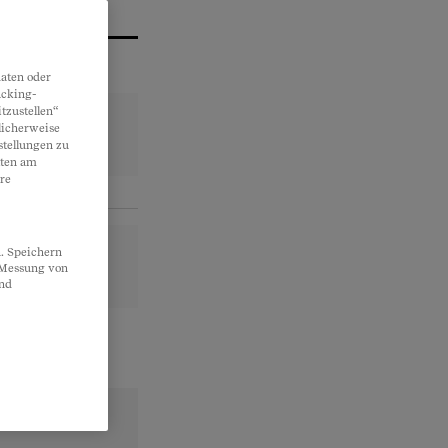
aten oder
acking-
tzustellen“
licherweise
stellungen zu
lten am
re
. Speichern
, Messung von
und