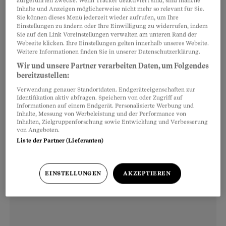
aufgeführten Zwecke. Wenn Tracker deaktiviert sind, sind manche
Inhalte und Anzeigen möglicherweise nicht mehr so relevant für Sie.
670'000 Franken erbte.
Sie können dieses Menü jederzeit wieder aufrufen, um Ihre
Einstellungen zu ändern oder Ihre Einwilligung zu widerrufen, indem
Sie auf den Link Voreinstellungen verwalten am unteren Rand der
Er hatte sich viele Jahre lang um sie gekümmert,
Webseite klicken. Ihre Einstellungen gelten innerhalb unseres Website.
Weitere Informationen finden Sie in unserer Datenschutzerklärung.
war ihr Beistand, Vorsorgebeauftragter und
Wir und unsere Partner verarbeiten Daten, um Folgendes
hatte eine Generalvollmacht für alle Konten.
bereitzustellen:
Verwendung genauer Standortdaten. Endgeräteeigenschaften zur
Identifikation aktiv abfragen. Speichern von oder Zugriff auf
Informationen auf einem Endgerät. Personalisierte Werbung und
Inhalte, Messung von Werbeleistung und der Performance von
Inhalten, Zielgruppenforschung sowie Entwicklung und Verbesserung
von Angeboten.
Liste der Partner (Lieferanten)
EINSTELLUNGEN
AKZEPTIEREN