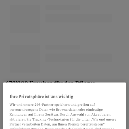
670'000 Franken für den Pfleger
Oft geht das gut. Doch manchmal verstecken
Ihre Privatsphäre ist uns wichtig
sich hinter Vertrauenspersonen
Wir und unsere
293
-Partner speichern und greifen auf
personenbezogene Daten wie Browserdaten oder eindeutige
Erbschleicherinnen und Erbschleicher. So wie
Kennungen auf Ihrem Gerät zu. Durch Auswahl von Akzeptieren
jener Krankenpfleger aus dem Thurgau, der von
aktivieren Sie Tracking-Technologien für die unter „Wir und unsere
Partner verarbeiten Daten, um Ihnen Dienste bereitzustellen“
einer Patientin eine Liegenschaft im Wert von