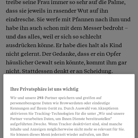
treibe seine Frau immer so sehr auf die Palme,
dass sie jeweils in rasender Wut auf ihn
eindresche. Sie werfe mit Pfannen nach ihm und
habe ihn auch schon mit dem Messer bedroht –
und das alles, weil er sich so schlecht
ausdrücken könne. Er habe dies halt als Kind
nicht gelernt. Der Gedanke, dass er ein Opfer
häuslicher Gewalt sein könnte, kommt ihm gar
nicht. Stattdessen denkt er an Scheidung.
«Dass ein Mann Opfer sein kann, widerspricht
Ihre Privatsphäre ist uns wichtig
seinem Selbstverständnis», sagt der
Wir und unsere
293
-Partner speichern und greifen auf
personenbezogene Daten wie Browserdaten oder eindeutige
Sozialarbeiter Matthias Hagner von der
Kennungen auf Ihrem Gerät zu. Durch Auswahl von Akzeptieren
Opferberatungsstelle für gewaltbetroffene
aktivieren Sie Tracking-Technologien für die unter „Wir und unsere
Partner verarbeiten Daten, um Ihnen Dienste bereitzustellen“
Jungen und Männer. «Männer haben eine
aufgeführten Zwecke. Wenn Tracker deaktiviert sind, sind manche
Inhalte und Anzeigen möglicherweise nicht mehr so relevant für Sie.
eingeschränkte Wahrnehmung in Bezug auf ihre
Sie können dieses Menü jederzeit wieder aufrufen, um Ihre