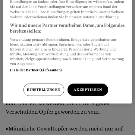
Opferrolle.» Das Opfersein widerspreche dem
Einstellungen zu ändern oder Ihre Einwilligung zu widerrufen, indem
Sie auf den Link Voreinstellungen verwalten am unteren Rand der
Bild vom starken Mann, der Unangenehmes
Webseite klicken. Ihre Einstellungen gelten innerhalb unseres Website.
Weitere Informationen finden Sie in unserer Datenschutzerklärung.
wegsteckt und über der Sache steht.
Wir und unsere Partner verarbeiten Daten, um Folgendes
bereitzustellen:
Die Angst, als Mann versagt zu haben
Verwendung genauer Standortdaten. Endgeräteeigenschaften zur
Die Vorstellung, dass ein normaler
Identifikation aktiv abfragen. Speichern von oder Zugriff auf
Informationen auf einem Endgerät. Personalisierte Werbung und
Durchschnittsmann gar nicht Opfer sein kann,
Inhalte, Messung von Werbeleistung und der Performance von
Inhalten, Zielgruppenforschung sowie Entwicklung und Verbesserung
ist verhängnisvoll für die Betroffenen. Sie fühlen
von Angeboten.
sich als Versager, Schwächlinge und
Liste der Partner (Lieferanten)
Ausnahmefälle. Zudem fürchten sie oft, man
glaube ihnen nicht und sie würden ausgelacht.
EINSTELLUNGEN
AKZEPTIEREN
Oder sie haben Angst davor, mit dem Vorwurf
konfrontiert zu werden, durch ihr eigenes
Verschulden Opfer geworden zu sein.
«Männliche Gewaltopfer werden meist nur auf