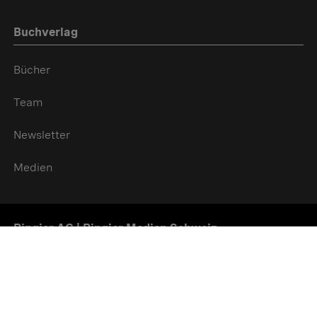
Buchverlag
Bücher
Team
Newsletter
Medien
Ringier AG | Ringier Medien Schweiz
16
weitere Publikationen Anzeigen