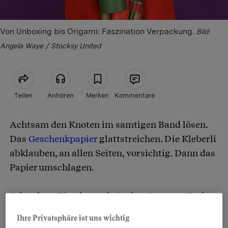
Von Unboxing bis Origami: Faszination Verpackung.
Bild:
Angela Waye / Stocksy United
Teilen
Anhören
Merken
Kommentare
Achtsam den Knoten im samtigen Band lösen.
Artikel teilen
Das
Geschenkpapier
glattstreichen. Die Kleberli
abklauben, an allen Seiten, vorsichtig. Dann das
Papier umschlagen.
Oder eher «Ritschratsch-Style»: Das zum Ende
hin gekräuselte Bändeli schwungvoll über eine
Ihre Privatsphäre ist uns wichtig
Ecke schieben, beherzt zugreifen – bis das