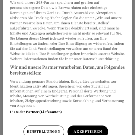
Wir und unsere
293
-Partner speichern und greifen auf
Goldpapier in Fetzen auf dem Boden liegt.
personenbezogene Daten wie Browserdaten oder eindeutige
Kennungen auf Ihrem Gerät zu. Durch Auswahl von Akzeptieren
aktivieren Sie Tracking-Technologien für die unter „Wir und unsere
Der Zauber beim Auspacken
Partner verarbeiten Daten, um Ihnen Dienste bereitzustellen“
aufgeführten Zwecke. Wenn Tracker deaktiviert sind, sind manche
Inhalte und Anzeigen möglicherweise nicht mehr so relevant für Sie.
Dass das Auspacken eine besondere Faszination
Sie können dieses Menü jederzeit wieder aufrufen, um Ihre
Einstellungen zu ändern oder Ihre Einwilligung zu widerrufen, indem
auf uns ausübt, weiss der Basler
Sie auf den Link Voreinstellungen verwalten am unteren Rand der
Philosophieprofessor und Wirtschaftsethiker
Webseite klicken. Ihre Einstellungen gelten innerhalb unseres Website.
Weitere Informationen finden Sie in unserer Datenschutzerklärung.
Andreas Brenner: «In der Wissenschaft wurde
Wir und unsere Partner verarbeiten Daten, um Folgendes
schon lange vermutet, dass es den Menschen
bereitzustellen:
mehr um den Akt des Auspackens geht als um
Verwendung genauer Standortdaten. Endgeräteeigenschaften zur
Identifikation aktiv abfragen. Speichern von oder Zugriff auf
den Inhalt.»
Informationen auf einem Endgerät. Personalisierte Werbung und
Inhalte, Messung von Werbeleistung und der Performance von
Inhalten, Zielgruppenforschung sowie Entwicklung und Verbesserung
von Angeboten.
Partnerinhalte
Liste der Partner (Lieferanten)
EINSTELLUNGEN
AKZEPTIEREN