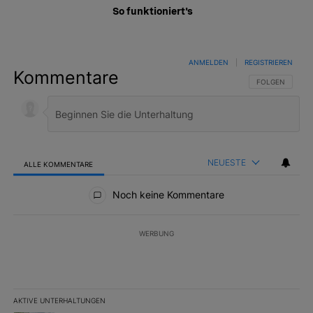
So funktioniert's
ANMELDEN
|
REGISTRIEREN
Kommentare
FOLGE DIESER 
FOLGEN
NEUESTE
ALLE KOMMENTARE
Alle Kommentare
Noch keine Kommentare
WERBUNG
AKTIVE UNTERHALTUNGEN
Das Folgende ist eine Liste der am meisten kommentierten Artikel 