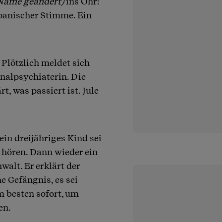
Name geändert)
ins Ohr:
 panischer Stimme. Ein
 Plötzlich meldet sich
inalpsychiaterin. Die
t, was passiert ist. Jule
in dreijähriges Kind sei
 hören. Dann wieder ein
walt. Er erklärt der
he Gefängnis, es sei
m besten sofort, um
en.