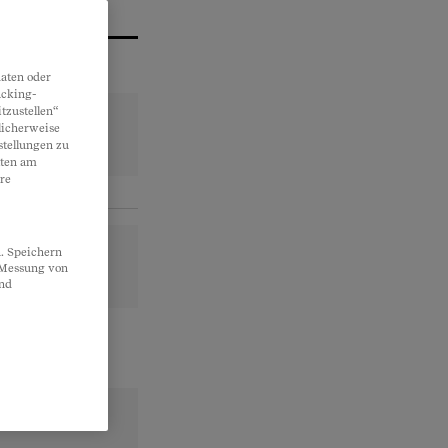
aten oder
acking-
tzustellen“
licherweise
stellungen zu
lten am
re
. Speichern
, Messung von
und