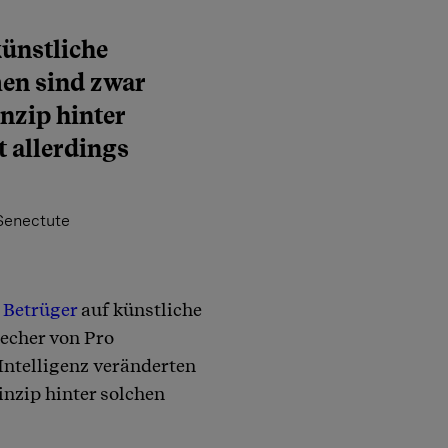
künstliche
men sind zwar
nzip hinter
 allerdings
 Senectute
s
Betrüger
auf künstliche
recher von Pro
Intelligenz veränderten
nzip hinter solchen