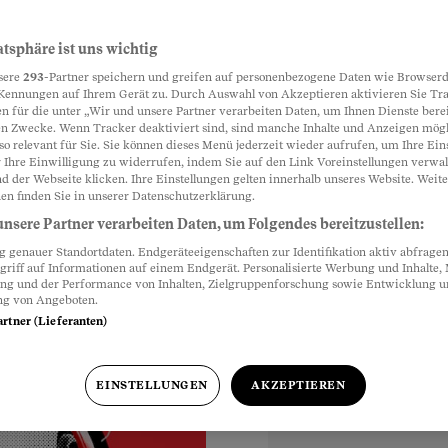
rüger
atsphäre ist uns wichtig
Partnerinhalte
sere
293
-Partner speichern und greifen auf personenbezogene Daten wie Browserd
Kennungen auf Ihrem Gerät zu. Durch Auswahl von Akzeptieren aktivieren Sie Tr
n für die unter „Wir und unsere Partner verarbeiten Daten, um Ihnen Dienste berei
n Zwecke. Wenn Tracker deaktiviert sind, sind manche Inhalte und Anzeigen mög
rsprechen – die
so relevant für Sie. Sie können dieses Menü jederzeit wieder aufrufen, um Ihre Ein
 neueste Trick:
 Ihre Einwilligung zu widerrufen, indem Sie auf den Link Voreinstellungen verwa
d der Webseite klicken. Ihre Einstellungen gelten innerhalb unseres Website. Weite
um Stimmen zu klauen
en finden Sie in unserer Datenschutzerklärung.
nsere Partner verarbeiten Daten, um Folgendes bereitzustellen:
genauer Standortdaten. Endgeräteeigenschaften zur Identifikation aktiv abfragen
griff auf Informationen auf einem Endgerät. Personalisierte Werbung und Inhalte
ung und der Performance von Inhalten, Zielgruppenforschung sowie Entwicklung 
ng von Angeboten.
artner (Lieferanten)
EINSTELLUNGEN
AKZEPTIEREN