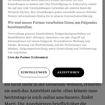
Sie können dieses Menü jederzeit wieder aufrufen, um Ihre
trauten sie ihren Augen nicht. Wo 28 Jahre lang
Einstellungen zu ändern oder Ihre Einwilligung zu widerrufen, indem
Sie auf den Link Voreinstellungen verwalten am unteren Rand der
ihr Vater und zwölf Jahre ihre Mutter begraben
Webseite klicken. Ihre Einstellungen gelten innerhalb unseres Website.
Weitere Informationen finden Sie in unserer Datenschutzerklärung.
waren, lag nur noch Kies. «Der Grabstein, die
Wir und unsere Partner verarbeiten Daten, um Folgendes
Blumen, die kleine Keramikkatze – alles war
bereitzustellen:
weg», sagt Bühler.
Verwendung genauer Standortdaten. Endgeräteeigenschaften zur
Identifikation aktiv abfragen. Speichern von oder Zugriff auf
Informationen auf einem Endgerät. Personalisierte Werbung und
Die Grabräumung war zwei Monate lang auf
Inhalte, Messung von Werbeleistung und der Performance von
Inhalten, Zielgruppenforschung sowie Entwicklung und Verbesserung
dem Friedhof Lostorf SO ausgeschrieben und
von Angeboten.
zudem ordnungsgemäss im örtlichen Amtsblatt
Liste der Partner (Lieferanten)
angekündigt, erklärt Heinz Marti, der örtliche
Bauverwalter. Der letzte Besuch der Schwestern
EINSTELLUNGEN
AKZEPTIEREN
auf dem Friedhof liegt vier Monate zurück. Da
sie nicht mehr in der Gemeinde wohnen, erhalten
sie auch das Amtsblatt nicht. «Das könnte man
heutzutage ja auch online anschauen», findet
Marti. Die Angehörigen brieflich über die