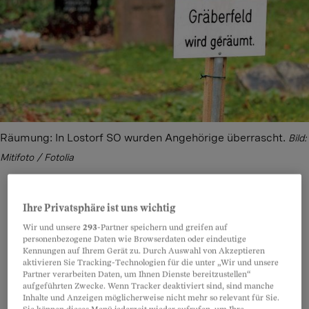
Räumung: In Lostorf SO wurden Angehörige überrascht.
Bild:
Mitifoto / Fotolia
Ihre Privatsphäre ist uns wichtig
Teilen
Anhören
Merken
Kommentare
Wir und unsere
293
-Partner speichern und greifen auf
personenbezogene Daten wie Browserdaten oder eindeutige
Kennungen auf Ihrem Gerät zu. Durch Auswahl von Akzeptieren
Als Hannelore Bühler und ihre Schwester Ursula
aktivieren Sie Tracking-Technologien für die unter „Wir und unsere
Artikel teilen
Partner verarbeiten Daten, um Ihnen Dienste bereitzustellen“
Kupferschmid vor wenigen Wochen das Grab
aufgeführten Zwecke. Wenn Tracker deaktiviert sind, sind manche
Inhalte und Anzeigen möglicherweise nicht mehr so relevant für Sie.
ihrer verstorbenen Eltern besuchen wollten,