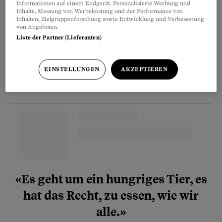
Informationen auf einem Endgerät. Personalisierte Werbung und
Inhalte, Messung von Werbeleistung und der Performance von
Inhalten, Zielgruppenforschung sowie Entwicklung und Verbesserung
Partnerinhalte
von Angeboten.
Liste der Partner (Lieferanten)
EINSTELLUNGEN
AKZEPTIEREN
«Es geht um ein hungriges Tier, es
hat das Recht, zu essen, wie wir
alle.»