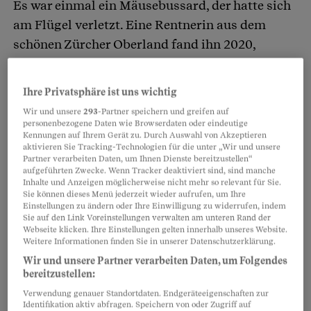
Es war einmal ein Mäusebussard, der hatte sich
am Flügel verletzt. Eine Rentnerin aus dem
schönen Zürcher Oberland fand ihn 2020,
päppelte ihn auf, und er hob wieder ab. Mäusi,
wie sie ihn liebevoll nennt, fühlte sich so
Ihre Privatsphäre ist uns wichtig
vögeliwohl, dass er fortan in ihren Garten kam,
Wir und unsere
293
-Partner speichern und greifen auf
um Fleisch zu fressen.
personenbezogene Daten wie Browserdaten oder eindeutige
Kennungen auf Ihrem Gerät zu. Durch Auswahl von Akzeptieren
aktivieren Sie Tracking-Technologien für die unter „Wir und unsere
Partner verarbeiten Daten, um Ihnen Dienste bereitzustellen“
Glückliche Jahre mit Madame und Mäusi zogen
aufgeführten Zwecke. Wenn Tracker deaktiviert sind, sind manche
ins Land. Doch ein Nachbar, der mit Adleraugen
Inhalte und Anzeigen möglicherweise nicht mehr so relevant für Sie.
Sie können dieses Menü jederzeit wieder aufrufen, um Ihre
das Treiben beobachtete, zeigte die Frau eines
Einstellungen zu ändern oder Ihre Einwilligung zu widerrufen, indem
Sie auf den Link Voreinstellungen verwalten am unteren Rand der
Tages an – wegen Verstosses gegen das
Webseite klicken. Ihre Einstellungen gelten innerhalb unseres Website.
kantonale Jagdgesetz. Es verbietet seit 2023 das
Weitere Informationen finden Sie in unserer Datenschutzerklärung.
Füttern von Wildtieren, nur in Ausnahmefällen
Wir und unsere Partner verarbeiten Daten, um Folgendes
bereitzustellen:
ist das in «kleinen Mengen» erlaubt, etwa mit
Verwendung genauer Standortdaten. Endgeräteeigenschaften zur
Körnern.
Identifikation aktiv abfragen. Speichern von oder Zugriff auf