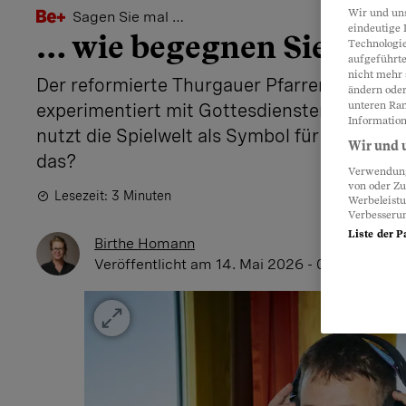
Wir und un
Sagen Sie mal …
eindeutige 
… wie begegnen Sie Gott
Technologie
aufgeführte
nicht mehr 
Der reformierte Thurgauer Pfarrer Florian 
ändern oder
unteren Ran
experimentiert mit Gottesdiensten im Video
Information
nutzt die Spielwelt als Symbol für biblisch
Wir und u
das?
Verwendung 
von oder Zu
Lesezeit: 3 Minuten
Werbeleist
Verbesseru
Liste der P
Birthe Homann
Veröffentlicht
am 14. Mai 2026 - 06:00 Uhr