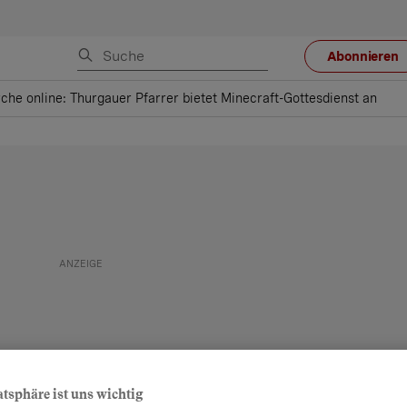
Abonnieren
rche online: Thurgauer Pfarrer bietet Minecraft-Gottesdienst an
atsphäre ist uns wichtig