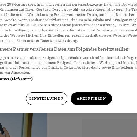
sere
293
-Partner speichern und greifen auf personenbezogene Daten wie Browserd
Kennungen auf Ihrem Gerät zu. Durch Auswahl von Akzeptieren aktivieren Sie Tr
 im Game?
n für die unter „Wir und unsere Partner verarbeiten Daten, um Ihnen Dienste berei
Partnerinhalte
n Zwecke. Wenn Tracker deaktiviert sind, sind manche Inhalte und Anzeigen mög
so relevant für Sie. Sie können dieses Menü jederzeit wieder aufrufen, um Ihre Ein
Homberger, 43,
 Ihre Einwilligung zu widerrufen, indem Sie auf den Link Voreinstellungen verwa
d der Webseite klicken. Ihre Einstellungen gelten innerhalb unseres Website. Weite
spiel «Minecraft». Er
en finden Sie in unserer Datenschutzerklärung.
e Themen. Funktioniert
nsere Partner verarbeiten Daten, um Folgendes bereitzustellen:
genauer Standortdaten. Endgeräteeigenschaften zur Identifikation aktiv abfragen
griff auf Informationen auf einem Endgerät. Personalisierte Werbung und Inhalte
ung und der Performance von Inhalten, Zielgruppenforschung sowie Entwicklung 
ng von Angeboten.
artner (Lieferanten)
EINSTELLUNGEN
AKZEPTIEREN