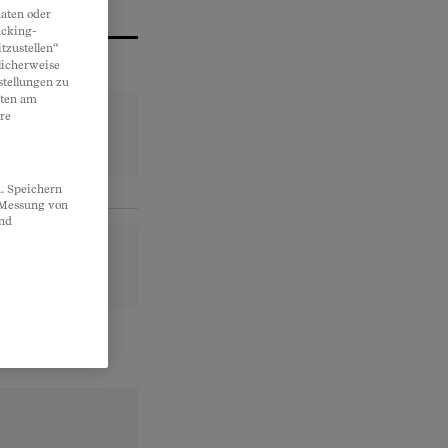
aten oder
acking-
tzustellen“
licherweise
stellungen zu
lten am
re
. Speichern
, Messung von
und