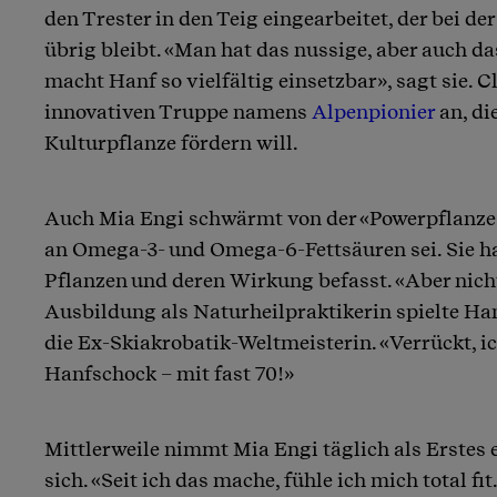
den Trester in den Teig eingearbeitet, der bei d
übrig bleibt. «Man hat das nussige, aber auch d
macht Hanf so vielfältig einsetzbar», sagt sie. C
innovativen Truppe namens
Alpenpionier
an, di
Kulturpflanze fördern will.
Auch Mia Engi schwärmt von der «Powerpflanze»
an Omega-3- und Omega-6-Fettsäuren sei. Sie hab
Pflanzen und deren Wirkung befasst. «Aber nich
Ausbildung als Naturheilpraktikerin spielte Hanf
die Ex-Skiakrobatik-Weltmeisterin. «Verrückt, ic
Hanfschock – mit fast 70!»
Mittlerweile nimmt Mia Engi täglich als Erstes 
sich. «Seit ich das mache, fühle ich mich total fit