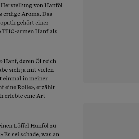
er Herstellung von Hanföl
as erdige Aroma. Das
lopath gehört einer
e THC-armen Hanf als
 Hanf, deren Öl reich
e sich ja mit vielen
t einmal in meiner
 eine Rolle», erzählt
h erlebte eine Art
einen Löffel Hanföl zu
.» Es sei schade, was an