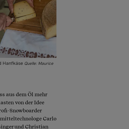
nd Hanfkäse
Quelle: Maurice
dass aus dem Öl mehr
iasten von der Idee
Profi-Snowboarder
smitteltechnologe Carlo
inger und Christian