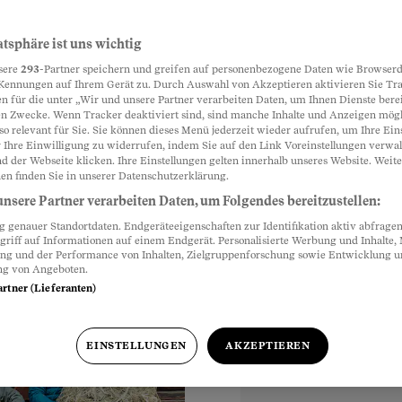
atsphäre ist uns wichtig
Partnerinhalte
sere
293
-Partner speichern und greifen auf personenbezogene Daten wie Browserd
n der Küche. Sie wird
Kennungen auf Ihrem Gerät zu. Durch Auswahl von Akzeptieren aktivieren Sie Tr
n für die unter „Wir und unsere Partner verarbeiten Daten, um Ihnen Dienste berei
itet. Dank acht
n Zwecke. Wenn Tracker deaktiviert sind, sind manche Inhalte und Anzeigen mög
so relevant für Sie. Sie können dieses Menü jederzeit wieder aufrufen, um Ihre Ein
 Ihre Einwilligung zu widerrufen, indem Sie auf den Link Voreinstellungen verwa
d der Webseite klicken. Ihre Einstellungen gelten innerhalb unseres Website. Weite
en finden Sie in unserer Datenschutzerklärung.
nsere Partner verarbeiten Daten, um Folgendes bereitzustellen:
genauer Standortdaten. Endgeräteeigenschaften zur Identifikation aktiv abfragen
griff auf Informationen auf einem Endgerät. Personalisierte Werbung und Inhalte
ung und der Performance von Inhalten, Zielgruppenforschung sowie Entwicklung 
ng von Angeboten.
artner (Lieferanten)
EINSTELLUNGEN
AKZEPTIEREN