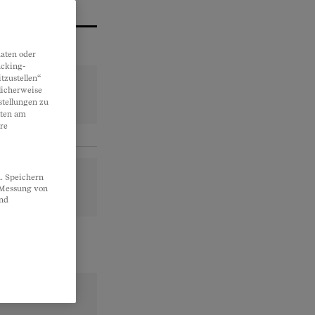
aten oder
acking-
tzustellen“
licherweise
stellungen zu
lten am
re
. Speichern
, Messung von
und