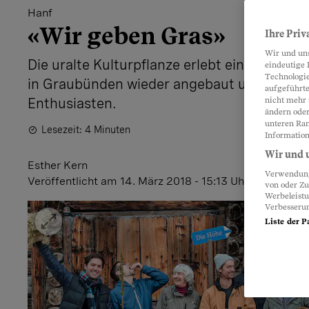
Hanf
«Wir geben Gras»
Ihre Priv
Wir und un
Die uralte Kulturpflanze erlebt ein Revival i
eindeutige 
Technologie
in Graubünden wieder angebaut und verarbe
aufgeführte
Enthusiasten.
nicht mehr 
ändern oder
unteren Ran
Lesezeit: 4 Minuten
Information
Wir und u
Esther Kern
Verwendung 
Veröffentlicht
am 14. März 2018 - 15:13 Uhr
von oder Zu
Werbeleist
Verbesseru
Liste der P