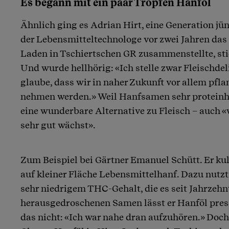
Es begann mit ein paar Tropfen Hanföl
Ähnlich ging es Adrian Hirt, eine Generation jün
der Lebensmitteltechnologe vor zwei Jahren das
Laden in Tschiertschen GR zusammenstellte, stie
Und wurde hellhörig: «Ich stelle zwar Fleischdel
glaube, dass wir in naher Zukunft vor allem pfl
nehmen werden.» Weil Hanfsamen sehr proteinhal
eine wunderbare Alternative zu Fleisch – auch «
sehr gut wächst».
Zum Beispiel bei Gärtner Emanuel Schütt. Er kul
auf kleiner Fläche Lebensmittelhanf. Dazu nutzt 
sehr niedrigem THC-Gehalt, die es seit Jahrzehn
herausgedroschenen Samen lässt er Hanföl pres
das nicht: «Ich war nahe dran aufzuhören.» Doch 