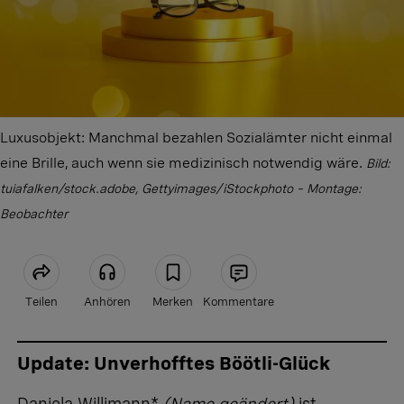
Luxusobjekt: Manchmal bezahlen Sozialämter nicht einmal
eine Brille, auch wenn sie medizinisch notwendig wäre.
Bild:
tuiafalken/stock.adobe, Gettyimages/iStockphoto – Montage:
Beobachter
Teilen
Anhören
Merken
Kommentare
Artikel teilen
Update: Unverhofftes Böötli-Glück
Daniela Willimann*
(Name geändert)
ist