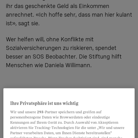
ihr das geschenkte Geld als Einkommen
anrechnet. «Ich hoffe sehr, dass man hier kulant
ist», sagt sie.
Wer helfen will, ohne Konflikte mit
Sozialversicherungen zu riskieren, spendet
besser an SOS Beobachter. Die Stiftung hilft
Menschen wie Daniela Willimann.
Ihre Privatsphäre ist uns wichtig
Partnerinhalte
Wir und unsere
293
-Partner speichern und greifen auf
personenbezogene Daten wie Browserdaten oder eindeutige
Kennungen auf Ihrem Gerät zu. Durch Auswahl von Akzeptieren
aktivieren Sie Tracking-Technologien für die unter „Wir und unsere
Partner verarbeiten Daten, um Ihnen Dienste bereitzustellen“