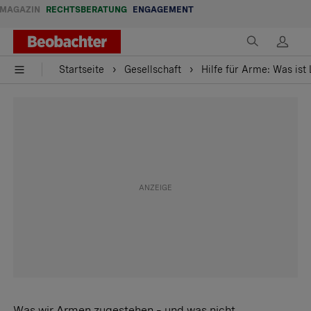
MAGAZIN
RECHTSBERATUNG
ENGAGEMENT
Startseite
Gesellschaft
Hilfe für Arme: Was ist
Was wir Armen zugestehen – und was nicht