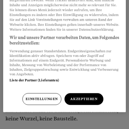
aufgeführten Zwecke. Wenn Tracker deaktiviert sind, sind manche
Inhalte und Anzeigen möglicherweise nicht mehr so relevant für Sie.
Sie können dieses Menü jederzeit wieder aufrufen, um Ihre
Einstellungen zu ändern oder Ihre Einwilligung zu widerrufen, indem
Sie auf den Link Voreinstellungen verwalten am unteren Rand der
Webseite klicken. Ihre Einstellungen gelten innerhalb unseres Website.
Weitere Informationen finden Sie in unserer Datenschutzerklärung.
Wir und unsere Partner verarbeiten Daten, um Folgendes
bereitzustellen:
Verwendung genauer Standortdaten. Endgeräteeigenschaften zur
Identifikation aktiv abfragen. Speichern von oder Zugriff auf
Informationen auf einem Endgerät. Personalisierte Werbung und
Daniela Willimanns*
(Name geändert)
Augen
Inhalte, Messung von Werbeleistung und der Performance von
funkeln prüfend. Dann findet sie: «Jesus hat Sie
Inhalten, Zielgruppenforschung sowie Entwicklung und Verbesserung
von Angeboten.
geschickt.» Sie steht da, schwarze Trainerhose,
Liste der Partner (Lieferanten)
brauner Wollpulli, Faserpelz-Gilet, weisse
Fischermütze, alles ein bisschen zu gross. Flink
EINSTELLUNGEN
AKZEPTIEREN
schiebt die kleine Frau ihren Rollator vor sich
her. Nichts kann sie aufhalten, kein Randstein,
keine Wurzel, keine Baustelle.