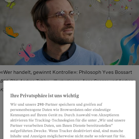
«Wer handelt, gewinnt Kontrolle»: Philosoph Yves Bossart
Bild: Bild: Andrea Zahler – Illustrationen: Anne Seeger und Andrea
Klaiber
Ihre Privatsphäre ist uns wichtig
Wir und unsere
293
-Partner speichern und greifen auf
personenbezogene Daten wie Browserdaten oder eindeutige
Kennungen auf Ihrem Gerät zu. Durch Auswahl von Akzeptieren
Teilen
Anhören
Merken
Kommentare
aktivieren Sie Tracking-Technologien für die unter „Wir und unsere
Partner verarbeiten Daten, um Ihnen Dienste bereitzustellen“
aufgeführten Zwecke. Wenn Tracker deaktiviert sind, sind manche
Inhalte und Anzeigen möglicherweise nicht mehr so relevant für Sie.
Klimawandel, Katastrophen, Krieg: Es macht
Artikel teilen