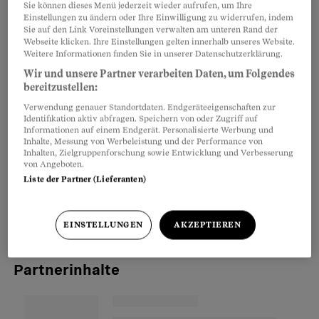
Sie können dieses Menü jederzeit wieder aufrufen, um Ihre
gerade wenig Lust, in die Zukunft zu blicken.
Einstellungen zu ändern oder Ihre Einwilligung zu widerrufen, indem
Sie auf den Link Voreinstellungen verwalten am unteren Rand der
Warum ist die Welt aus Ihrer Sicht trotzdem
Webseite klicken. Ihre Einstellungen gelten innerhalb unseres Website.
Weitere Informationen finden Sie in unserer Datenschutzerklärung.
gut?
Wir und unsere Partner verarbeiten Daten, um Folgendes
Yves Bossart: Ich glaube an die Gestaltbarkeit
bereitzustellen:
der Welt. An Veränderung, Innovation – und an
Verwendung genauer Standortdaten. Endgeräteeigenschaften zur
die Menschen. Es gibt kein anderes Wesen, das
Identifikation aktiv abfragen. Speichern von oder Zugriff auf
Informationen auf einem Endgerät. Personalisierte Werbung und
sich so stark wandeln kann. Wir müssen uns
Inhalte, Messung von Werbeleistung und der Performance von
Inhalten, Zielgruppenforschung sowie Entwicklung und Verbesserung
bewusst machen: Wir sind es, die die
von Angeboten.
Entwicklung steuern, nicht die Digitalisierung
Liste der Partner (Lieferanten)
oder die Migration. Wir müssen das Ruder in die
Hand nehmen und Gutes bewirken.
EINSTELLUNGEN
AKZEPTIEREN
Partnerinhalte