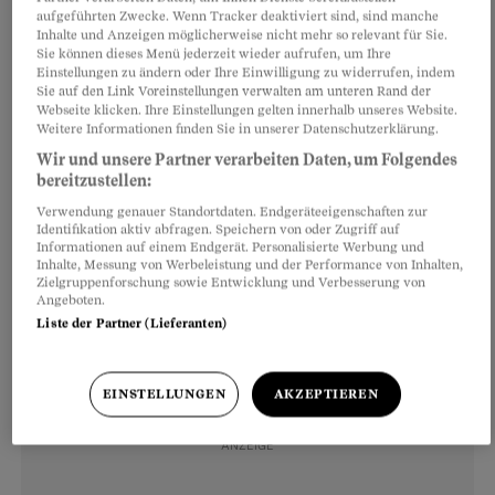
Die zweite
hat zum Ziel, ungeborenen Babys ein
aufgeführten Zwecke. Wenn Tracker deaktiviert sind, sind manche
Recht auf Leben zuzugestehen, wenn sie
Inhalte und Anzeigen möglicherweise nicht mehr so relevant für Sie.
Sie können dieses Menü jederzeit wieder aufrufen, um Ihre
ausserhalb des Mutterleibs überleben und
Einstellungen zu ändern oder Ihre Einwilligung zu widerrufen, indem
Sie auf den Link Voreinstellungen verwalten am unteren Rand der
atmen könnten. Sie richtet sich gegen die Praxis
Webseite klicken. Ihre Einstellungen gelten innerhalb unseres Website.
der Spätabtreibungen. Die statistische Grenze
Weitere Informationen finden Sie in unserer Datenschutzerklärung.
für die Lebensfähigkeit des Kindes nach einer
Wir und unsere Partner verarbeiten Daten, um Folgendes
bereitzustellen:
Frühgeburt liegt zwischen der 23. und
Verwendung genauer Standortdaten. Endgeräteeigenschaften zur
25. Schwangerschaftswoche, sofern es
Identifikation aktiv abfragen. Speichern von oder Zugriff auf
Informationen auf einem Endgerät. Personalisierte Werbung und
intensivmedizinisch gepflegt wird.
Inhalte, Messung von Werbeleistung und der Performance von Inhalten,
Zielgruppenforschung sowie Entwicklung und Verbesserung von
Angeboten.
Liste der Partner (Lieferanten)
EINSTELLUNGEN
AKZEPTIEREN