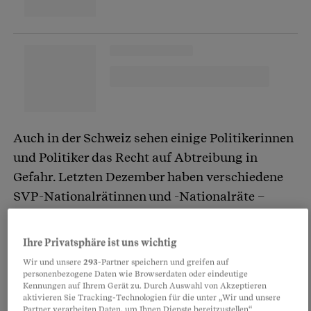
Auch in der Schweiz sehen einige Politikerinnen
und Politiker das Recht auf Abtreibung in
Gefahr. Letzten Dezember haben verschiedene
SVP-Nationalrätinnen und -Nationalräte –
darunter Andrea Geissbühler und Yvette
Estermann – zwei Initiativen lanciert, die eine
Ihre Privatsphäre ist uns wichtig
Einschränkung des Abtreibungsrechts
Wir und unsere
293
-Partner speichern und greifen auf
vorsehen.
Die erste
will einen Tag Bedenkzeit
personenbezogene Daten wie Browserdaten oder eindeutige
Kennungen auf Ihrem Gerät zu. Durch Auswahl von Akzeptieren
vor jedem Schwangerschaftsabbruch einführen.
aktivieren Sie Tracking-Technologien für die unter „Wir und unsere
Partner verarbeiten Daten, um Ihnen Dienste bereitzustellen“