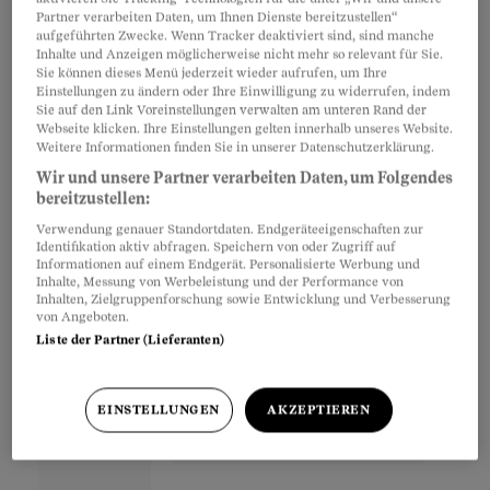
abzulehnen. Man stünde schon heute mit
Partner verarbeiten Daten, um Ihnen Dienste bereitzustellen“
anderen Nationen in Kontakt. Der praktische
aufgeführten Zwecke. Wenn Tracker deaktiviert sind, sind manche
Inhalte und Anzeigen möglicherweise nicht mehr so relevant für Sie.
Nutzen und die Auswirkungen der Taskforce
Sie können dieses Menü jederzeit wieder aufrufen, um Ihre
Einstellungen zu ändern oder Ihre Einwilligung zu widerrufen, indem
müssten rechtlich und politisch geprüft werden,
Sie auf den Link Voreinstellungen verwalten am unteren Rand der
meinte er.
Webseite klicken. Ihre Einstellungen gelten innerhalb unseres Website.
Weitere Informationen finden Sie in unserer Datenschutzerklärung.
Wir und unsere Partner verarbeiten Daten, um Folgendes
bereitzustellen:
Partnerinhalte
Verwendung genauer Standortdaten. Endgeräteeigenschaften zur
Identifikation aktiv abfragen. Speichern von oder Zugriff auf
Informationen auf einem Endgerät. Personalisierte Werbung und
Inhalte, Messung von Werbeleistung und der Performance von
Inhalten, Zielgruppenforschung sowie Entwicklung und Verbesserung
von Angeboten.
Liste der Partner (Lieferanten)
EINSTELLUNGEN
AKZEPTIEREN