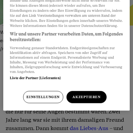
Inhalte und Anzeigen möglicherweise nicht mehr so relevant für Sie.
Sie können dieses Menü jederzeit wieder aufrufen, um Ihre
Einstellungen zu ändern oder Ihre Einwilligung zu widerrufen, indem
Sie auf den Link Voreinstellungen verwalten am unteren Rand der
Webseite klicken. Ihre Einstellungen gelten innerhalb unseres Website.
Weitere Informationen finden Sie in unserer Datenschutzerklärung.
Wer freiwillig ein intimes Foto schickt, erteilt niemandem
Wir und unsere Partner verarbeiten Daten, um Folgendes
bereitzustellen:
einen Freipass, es mit anderen zu teilen.
Bild: Freepik, Gemini
Verwendung genauer Standortdaten. Endgeräteeigenschaften zur
[KI-generiert] – Illustration: Fabian Widmer
Identifikation aktiv abfragen. Speichern von oder Zugriff auf
Informationen auf einem Endgerät. Personalisierte Werbung und
Inhalte, Messung von Werbeleistung und der Performance von
Inhalten, Zielgruppenforschung sowie Entwicklung und Verbesserung
von Angeboten.
Liste der Partner (Lieferanten)
Teilen
Anhören
Merken
Kommentare
Dessous, Stiefel, ein lasziver Tanz vor der
Artikel teilen
EINSTELLUNGEN
AKZEPTIEREN
Kamera: Für eine Zürcherin sind es Momente,
die nur für seine Augen bestimmt waren. Zwei
Jahre lang war sie mit ihrem damaligen Freund
zusammen. Dann kommt
das Liebes-Aus
– und