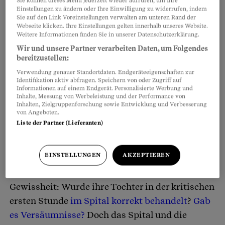
Einstellungen zu ändern oder Ihre Einwilligung zu widerrufen, indem
Teilen
Anhören
Merken
Kommentare
Sie auf den Link Voreinstellungen verwalten am unteren Rand der
Webseite klicken. Ihre Einstellungen gelten innerhalb unseres Website.
Weitere Informationen finden Sie in unserer Datenschutzerklärung.
Es war ein dramatischer Wettlauf gegen die Zeit:
Artikel teilen
Wir und unsere Partner verarbeiten Daten, um Folgendes
Eine 61-jährige Frau erleidet in ihrer Wohnung
bereitzustellen:
einen schweren Schlaganfall. Per Ambulanz
Verwendung genauer Standortdaten. Endgeräteeigenschaften zur
Identifikation aktiv abfragen. Speichern von oder Zugriff auf
wird sie notfallmässig in ein Spital im Kanton
Informationen auf einem Endgerät. Personalisierte Werbung und
Inhalte, Messung von Werbeleistung und der Performance von
Thurgau eingeliefert. Nach einer knapp
Inhalten, Zielgruppenforschung sowie Entwicklung und Verbesserung
von Angeboten.
einstündigen Erstbehandlung wird sie verlegt,
Liste der Partner (Lieferanten)
in ein Spezialspital im Nachbarkanton St.
Gallen.
Am nächsten Tag ist sie tot.
EINSTELLUNGEN
AKZEPTIEREN
Sie hinterlässt ihre betagte Mutter. Diese will
Gewissheit: Wurde ihre Tochter in der kritischen
ersten Stunde
im Spital korrekt behandelt
?
Gab
es Versäumnisse?
Doch das Spital und die