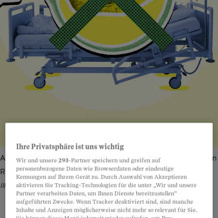
Ihre Privatsphäre ist uns wichtig
Angehörige einer Verstorbenen haben nicht automatisch ein
Wir und unsere
293
-Partner speichern und greifen auf
personenbezogene Daten wie Browserdaten oder eindeutige
Recht auf Akteneinsicht.
Bild: IStock, Freepik, KI-Bild –
Kennungen auf Ihrem Gerät zu. Durch Auswahl von Akzeptieren
aktivieren Sie Tracking-Technologien für die unter „Wir und unsere
Illustration: Fabian Widmer
Partner verarbeiten Daten, um Ihnen Dienste bereitzustellen“
aufgeführten Zwecke. Wenn Tracker deaktiviert sind, sind manche
Inhalte und Anzeigen möglicherweise nicht mehr so relevant für Sie.
Sie können dieses Menü jederzeit wieder aufrufen, um Ihre