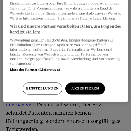
Einstellungen zu ändern oder Ihre Einwilligung zu widerrufen, indem
Sie auf den Link Voreinstellungen verwalten am unteren Rand der
Webseite klicken. Ihre Einstellungen gelten innerhalb unseres Website.
Weitere Informationen finden Sie in unserer Datenschutzerklärung.
Wir und unsere Partner verarbeiten Daten, um Folgendes
bereitzustellen:
Verwendung genauer Standortdaten. Endgeräteeigenschaften zur
Identifikation aktiv abfragen. Speichern von oder Zugriff auf
Informationen auf einem Endgerät. Personalisierte Werbung und
Inhalte, Messung von Werbeleistung und der Performance von
Arztfehler – das ist jetzt zu tun
Inhalten, Zielgruppenforschung sowie Entwicklung und Verbesserung
von Angeboten.
Liste der Partner (Lieferanten)
Wenn Ärzte Fehler machen, haben Patienten
meist einen schweren Stand. Wenn sie einen
Schadenersatz oder
Schmerzensgeld einklagen
EINSTELLUNGEN
AKZEPTIEREN
wollen, müssen sie den
Behandlungsfehler
nachweisen
. Das ist schwierig. Der Arzt
schuldet Patienten nämlich keinen
Heilungserfolg, sondern «nur» ein sorgfältiges
Tätigwerden.