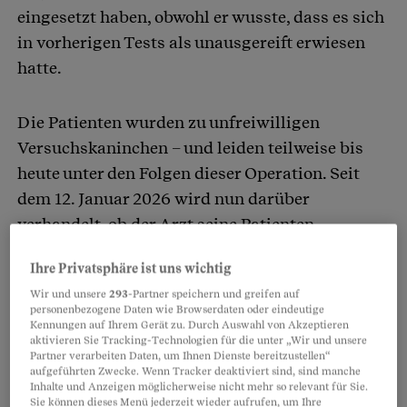
eingesetzt haben, obwohl er wusste, dass es sich
in vorherigen Tests als unausgereift erwiesen
hatte.
Die Patienten wurden zu unfreiwilligen
Versuchskaninchen – und leiden teilweise bis
heute unter den Folgen dieser Operation. Seit
dem 12. Januar 2026 wird nun darüber
verhandelt, ob der Arzt seine Patienten
geschädigt und nicht ausreichend gewarnt hat.
Ihre Privatsphäre ist uns wichtig
Wir und unsere
293
-Partner speichern und greifen auf
Partnerinhalte
personenbezogene Daten wie Browserdaten oder eindeutige
Kennungen auf Ihrem Gerät zu. Durch Auswahl von Akzeptieren
aktivieren Sie Tracking-Technologien für die unter „Wir und unsere
Partner verarbeiten Daten, um Ihnen Dienste bereitzustellen“
aufgeführten Zwecke. Wenn Tracker deaktiviert sind, sind manche
Inhalte und Anzeigen möglicherweise nicht mehr so relevant für Sie.
Sie können dieses Menü jederzeit wieder aufrufen, um Ihre