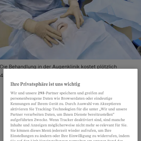
Die Behandlung in der Augenklinik kostet plötzlich
40 Prozent mehr.
Bild: Westend61/Imago Images
Ihre Privatsphäre ist uns wichtig
Wir und unsere
293
-Partner speichern und greifen auf
personenbezogene Daten wie Browserdaten oder eindeutige
Kennungen auf Ihrem Gerät zu. Durch Auswahl von Akzeptieren
Teilen
Anhören
Merken
Kommentare
aktivieren Sie Tracking-Technologien für die unter „Wir und unsere
Partner verarbeiten Daten, um Ihnen Dienste bereitzustellen“
aufgeführten Zwecke. Wenn Tracker deaktiviert sind, sind manche
Eigentlich wollte der Bundesrat in diesem Jahr
Artikel teilen
Inhalte und Anzeigen möglicherweise nicht mehr so relevant für Sie.
Sie können dieses Menü jederzeit wieder aufrufen, um Ihre
Fachärzte etwas ärmer machen und
Einstellungen zu ändern oder Ihre Einwilligung zu widerrufen, indem