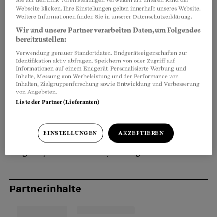
Hausärztinnen etwas reicher. Verdienstausfälle
Sie auf den Link Voreinstellungen verwalten am unteren Rand der
Webseite klicken. Ihre Einstellungen gelten innerhalb unseres Website.
seien «explizit erwünscht». Doch die
Weitere Informationen finden Sie in unserer Datenschutzerklärung.
Tarifreform, die das bewirken soll, droht zu
Wir und unsere Partner verarbeiten Daten, um Folgendes
bereitzustellen:
scheitern (siehe auch:
Mit diesem Trick
Verwendung genauer Standortdaten. Endgeräteeigenschaften zur
kassieren Magen-Darm-Spezialisten mehr
).
Identifikation aktiv abfragen. Speichern von oder Zugriff auf
Informationen auf einem Endgerät. Personalisierte Werbung und
Inhalte, Messung von Werbeleistung und der Performance von
Das zeigt nun auch ein Beispiel aus der
Inhalten, Zielgruppenforschung sowie Entwicklung und Verbesserung
von Angeboten.
Augenheilkunde. Bei einer Makuladegeneration
Liste der Partner (Lieferanten)
kann eine Spritze ins Auge 40 Prozent teurer
werden, wenn die Ärzteschaft es geschickt
EINSTELLUNGEN
AKZEPTIEREN
anstellt. Das ist im neuen Arzttarif Tardoc
möglich, der seit dem 1. Januar gilt.
Partnerinhalte