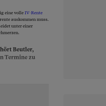
ig eine volle
IV-Rente
elrente auskommen muss.
leidet unter einer
chmerzen.
hört Beutler,
en Termine zu