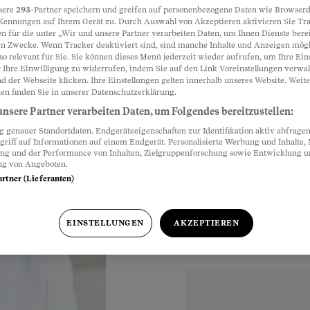
sere
293
-Partner speichern und greifen auf personenbezogene Daten wie Browserd
Kennungen auf Ihrem Gerät zu. Durch Auswahl von Akzeptieren aktivieren Sie Tr
ett
n für die unter „Wir und unsere Partner verarbeiten Daten, um Ihnen Dienste berei
Partnerinhalte
n Zwecke. Wenn Tracker deaktiviert sind, sind manche Inhalte und Anzeigen mög
so relevant für Sie. Sie können dieses Menü jederzeit wieder aufrufen, um Ihre Ein
 Ihre Einwilligung zu widerrufen, indem Sie auf den Link Voreinstellungen verwa
d der Webseite klicken. Ihre Einstellungen gelten innerhalb unseres Website. Weite
ündigt den Vertrag
en finden Sie in unserer Datenschutzerklärung.
troffene Patienten ist
nsere Partner verarbeiten Daten, um Folgendes bereitzustellen:
genauer Standortdaten. Endgeräteeigenschaften zur Identifikation aktiv abfragen
griff auf Informationen auf einem Endgerät. Personalisierte Werbung und Inhalte
ung und der Performance von Inhalten, Zielgruppenforschung sowie Entwicklung 
ng von Angeboten.
artner (Lieferanten)
Uhr
EINSTELLUNGEN
AKZEPTIEREN