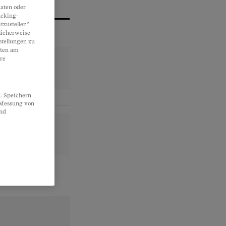
aten oder
acking-
tzustellen“
licherweise
stellungen zu
lten am
re
. Speichern
, Messung von
und