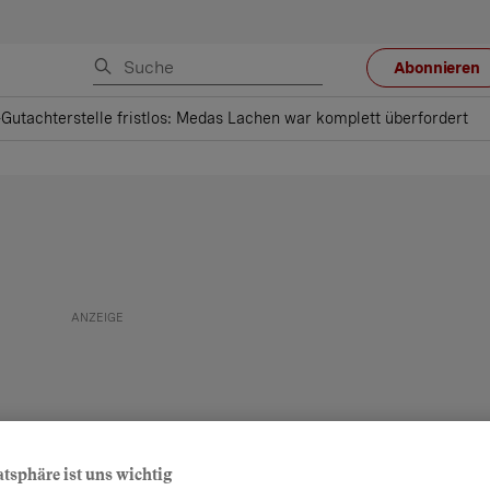
Abonnieren
-Gutachterstelle fristlos: Medas Lachen war komplett überfordert
atsphäre ist uns wichtig