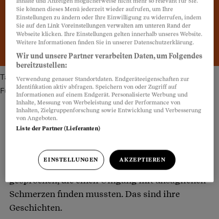
Inhalte und Anzeigen möglicherweise nicht mehr so relevant für Sie.
Sie können dieses Menü jederzeit wieder aufrufen, um Ihre
Einstellungen zu ändern oder Ihre Einwilligung zu widerrufen, indem
Sie auf den Link Voreinstellungen verwalten am unteren Rand der
Webseite klicken. Ihre Einstellungen gelten innerhalb unseres Website.
Weitere Informationen finden Sie in unserer Datenschutzerklärung.
Wir und unsere Partner verarbeiten Daten, um Folgendes
bereitzustellen:
Tanja Frieden litt unter Rückenschmerzen, die bis in die
Verwendung genauer Standortdaten. Endgeräteeigenschaften zur
Identifikation aktiv abfragen. Speichern von oder Zugriff auf
Fussspitzen ausstrahlten.
Bild: Franziska Frutiger
Informationen auf einem Endgerät. Personalisierte Werbung und
Inhalte, Messung von Werbeleistung und der Performance von
Inhalten, Zielgruppenforschung sowie Entwicklung und Verbesserung
von Angeboten.
Liste der Partner (Lieferanten)
Teilen
Anhören
Merken
Kommentare
EINSTELLUNGEN
AKZEPTIEREN
Der Beobachter hat mit vier Menschen
Artikel teilen
gesprochen, die einen Umgang mit unsäglichen
Schmerzen finden mussten. Das sind ihre
Geschichten.