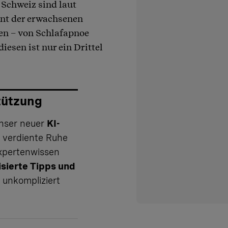
 Schweiz sind laut
nt der erwachsenen
en – von Schlafapnoe
iesen ist nur ein Drittel
tützung
Unser neuer
KI-
e verdiente Ruhe
Expertenwissen
isierte Tipps und
, unkompliziert