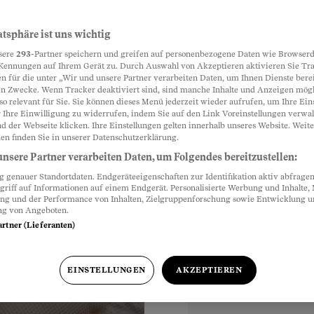
 der Nacht
atsphäre ist uns wichtig
Partnerinhalte
sere
293
-Partner speichern und greifen auf personenbezogene Daten wie Browserd
annt zu atmen ist für
Kennungen auf Ihrem Gerät zu. Durch Auswahl von Akzeptieren aktivieren Sie Tr
n für die unter „Wir und unsere Partner verarbeiten Daten, um Ihnen Dienste berei
möglich: Schlafapnoe
n Zwecke. Wenn Tracker deaktiviert sind, sind manche Inhalte und Anzeigen mög
so relevant für Sie. Sie können dieses Menü jederzeit wieder aufrufen, um Ihre Ein
 Ihre Einwilligung zu widerrufen, indem Sie auf den Link Voreinstellungen verwa
d der Webseite klicken. Ihre Einstellungen gelten innerhalb unseres Website. Weite
en finden Sie in unserer Datenschutzerklärung.
nsere Partner verarbeiten Daten, um Folgendes bereitzustellen:
genauer Standortdaten. Endgeräteeigenschaften zur Identifikation aktiv abfragen
griff auf Informationen auf einem Endgerät. Personalisierte Werbung und Inhalte
ung und der Performance von Inhalten, Zielgruppenforschung sowie Entwicklung 
ng von Angeboten.
artner (Lieferanten)
EINSTELLUNGEN
AKZEPTIEREN