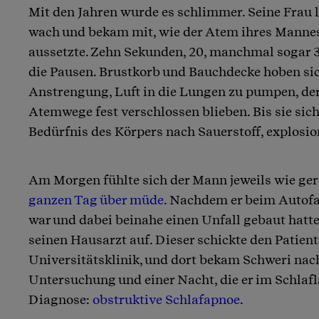
Mit den Jahren wurde es schlimmer. Seine Frau l
wach und bekam mit, wie der Atem ihres Mannes
aussetzte. Zehn Sekunden, 20, manchmal sogar 
die Pausen. Brustkorb und Bauchdecke hoben sic
Anstrengung, Luft in die Lungen zu pumpen, der
Atemwege fest verschlossen blieben. Bis sie sic
Bedürfnis des Körpers nach Sauerstoff, explosio
Am Morgen fühlte sich der Mann jeweils wie ger
ganzen Tag über müde
. Nachdem er beim Autofa
war und dabei beinahe einen Unfall gebaut hatte,
seinen Hausarzt auf. Dieser schickte den Patien
Universitätsklinik, und dort bekam Schweri nach
Untersuchung und einer Nacht, die er im Schlafl
Diagnose:
obstruktive Schlafapnoe
.