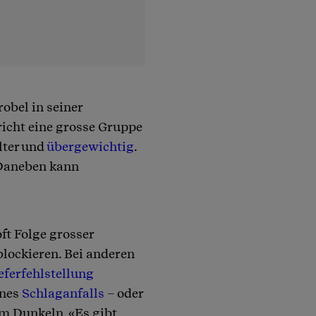
obel in seiner
richt eine grosse Gruppe
lter und
übergewichtig
.
 Daneben kann
ft Folge grosser
lockieren. Bei anderen
eferfehlstellung
ines
Schlaganfalls
– oder
im Dunkeln. «Es gibt