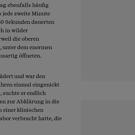
ag ebenfalls häufig
 jede zweite Minute
30 Sekunden dauerten
h in wilder
weil die oberen
h, unter dem enormen
nsartig öffneten.
ädert und war den
hren einmal eingenickt
 suchte er endlich
ten zur Abklärung in die
 einer klinischen
abor verbracht hatte, die