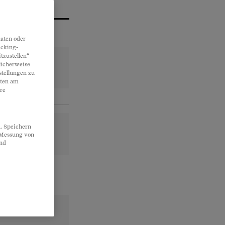
aten oder
acking-
tzustellen“
licherweise
stellungen zu
lten am
re
. Speichern
, Messung von
und