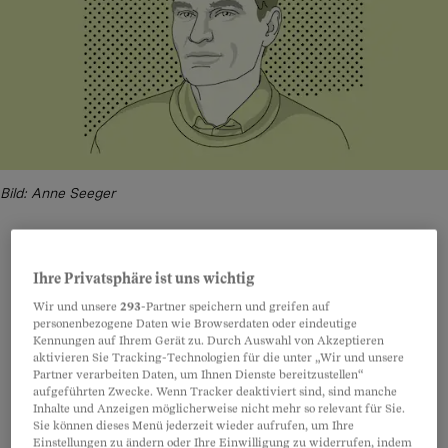
Bild: Anne Seeger
Ihre Privatsphäre ist uns wichtig
Teilen
Anhören
Merken
Kommentare
Wir und unsere
293
-Partner speichern und greifen auf
personenbezogene Daten wie Browserdaten oder eindeutige
Kennungen auf Ihrem Gerät zu. Durch Auswahl von Akzeptieren
In Gesundheitsumfragen geben rund 85 Prozent
Artikel teilen
aktivieren Sie Tracking-Technologien für die unter „Wir und unsere
der Schweizerinnen und Schweizer in der Regel
Partner verarbeiten Daten, um Ihnen Dienste bereitzustellen“
aufgeführten Zwecke. Wenn Tracker deaktiviert sind, sind manche
ein gutes körperliches Befinden an. Bei der
Inhalte und Anzeigen möglicherweise nicht mehr so relevant für Sie.
Sie können dieses Menü jederzeit wieder aufrufen, um Ihre
psychischen Gesundheit
sieht es ähnlich aus.
Einstellungen zu ändern oder Ihre Einwilligung zu widerrufen, indem