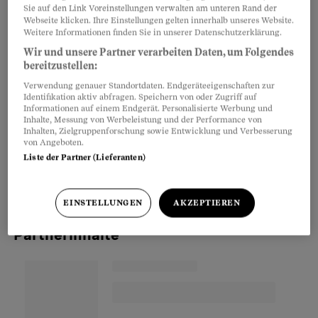
79 Prozent der Frauen und 86 Prozent der
Sie auf den Link Voreinstellungen verwalten am unteren Rand der
Webseite klicken. Ihre Einstellungen gelten innerhalb unseres Website.
Männer berichten von einer geringen
Weitere Informationen finden Sie in unserer Datenschutzerklärung.
psychischen Belastung.
Wir und unsere Partner verarbeiten Daten, um Folgendes
bereitzustellen:
Verwendung genauer Standortdaten. Endgeräteeigenschaften zur
Doch was versteht man überhaupt unter
Identifikation aktiv abfragen. Speichern von oder Zugriff auf
«gesund»? Die WHO definierte
Gesundheit
als
Informationen auf einem Endgerät. Personalisierte Werbung und
Inhalte, Messung von Werbeleistung und der Performance von
einen «Zustand des umfassenden körperlichen,
Inhalten, Zielgruppenforschung sowie Entwicklung und Verbesserung
von Angeboten.
geistigen und sozialen Wohlbefindens und nicht
Liste der Partner (Lieferanten)
lediglich das Freisein von Krankheit und
Schwäche».
EINSTELLUNGEN
AKZEPTIEREN
Partnerinhalte