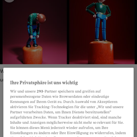
Wie gelingt es, sich immer aufzurappeln? Resilienz ist, was
uns psychisch stark macht.
Bild: Karim Niazi
Ihre Privatsphäre ist uns wichtig
Wir und unsere
293
-Partner speichern und greifen auf
personenbezogene Daten wie Browserdaten oder eindeutige
Kennungen auf Ihrem Gerät zu. Durch Auswahl von Akzeptieren
aktivieren Sie Tracking-Technologien für die unter „Wir und unsere
Teilen
Anhören
Merken
Kommentare
Partner verarbeiten Daten, um Ihnen Dienste bereitzustellen“
aufgeführten Zwecke. Wenn Tracker deaktiviert sind, sind manche
Inhalte und Anzeigen möglicherweise nicht mehr so relevant für Sie.
Ruedi Bühler sieht aus wie ein unbekümmerter
Artikel teilen
Sie können dieses Menü jederzeit wieder aufrufen, um Ihre
Einstellungen zu ändern oder Ihre Einwilligung zu widerrufen, indem
Strahlemann. Gross, braun gebrannt, sportlich.