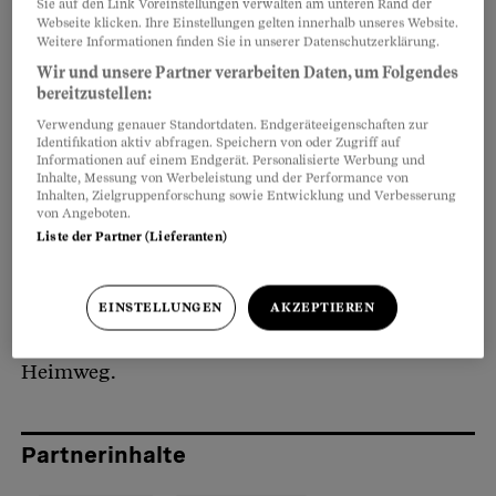
Sie auf den Link Voreinstellungen verwalten am unteren Rand der
Der 49-jährige Ingenieur lebt am Bielersee und
Webseite klicken. Ihre Einstellungen gelten innerhalb unseres Website.
Weitere Informationen finden Sie in unserer Datenschutzerklärung.
geht gern surfen. Niemand würde vermuten,
Wir und unsere Partner verarbeiten Daten, um Folgendes
welches Leid er durchgemacht hat.
bereitzustellen:
Verwendung genauer Standortdaten. Endgeräteeigenschaften zur
Identifikation aktiv abfragen. Speichern von oder Zugriff auf
Vor 13 Jahren verlor Bühler bei einem Brand fast
Informationen auf einem Endgerät. Personalisierte Werbung und
Inhalte, Messung von Werbeleistung und der Performance von
seine ganze Familie. Seine Frau, die im achten
Inhalten, Zielgruppenforschung sowie Entwicklung und Verbesserung
Monat schwanger war, den knapp zweijährigen
von Angeboten.
Liste der Partner (Lieferanten)
Sohn und die Tochter, damals sechs. Eine Kerze
hatte einen Schwelbrand verursacht. Nur die
vierjährige Tochter hat überlebt. Als das
EINSTELLUNGEN
AKZEPTIEREN
Unglück passierte, war Bühler auf dem
Heimweg.
Partnerinhalte