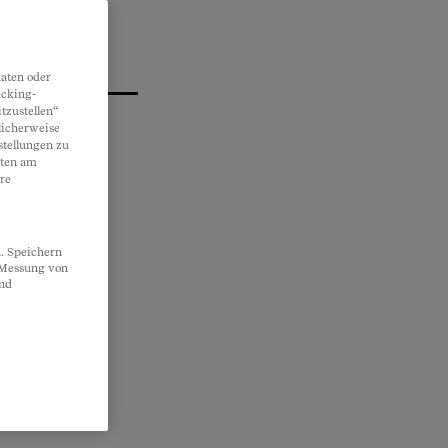
aten oder
acking-
tzustellen“
licherweise
stellungen zu
lten am
re
. Speichern
, Messung von
und