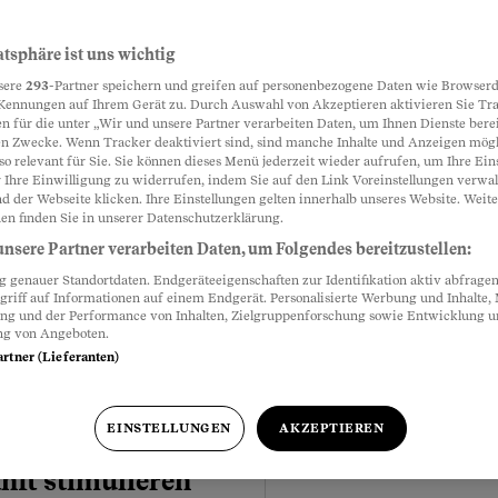
atsphäre ist uns wichtig
sere
293
-Partner speichern und greifen auf personenbezogene Daten wie Browserd
Kennungen auf Ihrem Gerät zu. Durch Auswahl von Akzeptieren aktivieren Sie Tr
Meistgelesen
n für die unter „Wir und unsere Partner verarbeiten Daten, um Ihnen Dienste berei
h nie»
n Zwecke. Wenn Tracker deaktiviert sind, sind manche Inhalte und Anzeigen mög
so relevant für Sie. Sie können dieses Menü jederzeit wieder aufrufen, um Ihre Ein
 Ihre Einwilligung zu widerrufen, indem Sie auf den Link Voreinstellungen verwa
m Verlauf seines Lebens
d der Webseite klicken. Ihre Einstellungen gelten innerhalb unseres Website. Weite
 Phase. Wenn diese über
en finden Sie in unserer Datenschutzerklärung.
richt man von einer
nsere Partner verarbeiten Daten, um Folgendes bereitzustellen:
. Im Video erzählt ein
genauer Standortdaten. Endgeräteeigenschaften zur Identifikation aktiv abfragen
ng, Jobverlust und dem
griff auf Informationen auf einem Endgerät. Personalisierte Werbung und Inhalte
ung und der Performance von Inhalten, Zielgruppenforschung sowie Entwicklung 
eg in den Arbeitsmarkt.
ng von Angeboten.
artner (Lieferanten)
EINSTELLUNGEN
AKZEPTIEREN
nft stimulieren