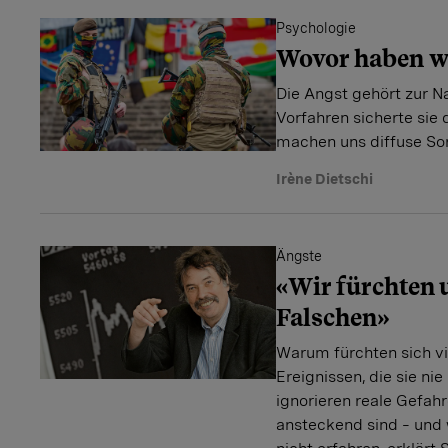
Psychologie
Wovor haben w
Die Angst gehört zur 
Vorfahren sicherte sie
machen uns diffuse Sor
Irène Dietschi
Ängste
«Wir fürchten 
Falschen»
Warum fürchten sich v
Ereignissen, die sie ni
ignorieren reale Gefah
ansteckend sind – und 