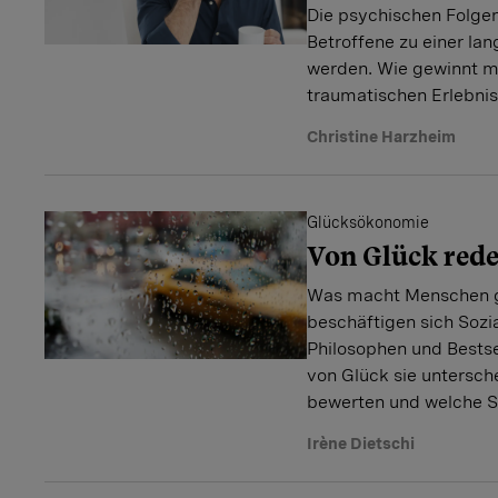
Die psychischen Folge
Betroffene zu einer la
werden. Wie gewinnt 
traumatischen Erlebnis
Christine Harzheim
Glücksökonomie
Von Glück red
Was macht Menschen gl
beschäftigen sich Sozia
Philosophen und Bestse
von Glück sie untersche
bewerten und welche S
Irène Dietschi