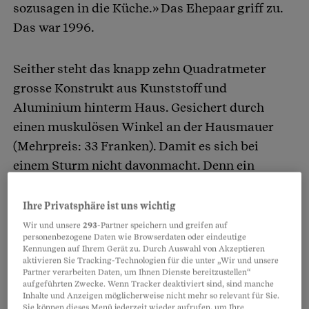
sozusagen in die Küche.» Das Ehepaar griff zu.
Das war 1996.
Seither steht das knapp zehn Quadratmeter
grosse Konstrukt aus Kunststoff und
Aluminium hinterm Haus. Gesichert durch
einen muskulösen Winkel an der Hausmauer
(Mehrpreis: 33 Franken). Damit es sich bei
einem Sturm nicht davonmacht. Denn ein
Fundament hat es keins, das Treibhaus steht auf
einem Mäuerchen. Und versichert ist das
Ihre Privatsphäre ist uns wichtig
Treibhaus gegen Elementarschäden zum
Wir und unsere
293
-Partner speichern und greifen auf
personenbezogene Daten wie Browserdaten oder eindeutige
damaligen Kaufpreis von 3124 Franken. So will
Kennungen auf Ihrem Gerät zu. Durch Auswahl von Akzeptieren
es die Gebäudeversicherung.
aktivieren Sie Tracking-Technologien für die unter „Wir und unsere
Partner verarbeiten Daten, um Ihnen Dienste bereitzustellen“
aufgeführten Zwecke. Wenn Tracker deaktiviert sind, sind manche
Inhalte und Anzeigen möglicherweise nicht mehr so relevant für Sie.
Sie können dieses Menü jederzeit wieder aufrufen, um Ihre