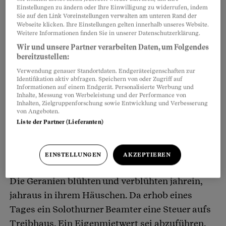
Partnerinhalte
Einstellungen zu ändern oder Ihre Einwilligung zu widerrufen, indem
Sie auf den Link Voreinstellungen verwalten am unteren Rand der
Webseite klicken. Ihre Einstellungen gelten innerhalb unseres Website.
Weitere Informationen finden Sie in unserer Datenschutzerklärung.
Wir und unsere Partner verarbeiten Daten, um Folgendes
bereitzustellen:
Verwendung genauer Standortdaten. Endgeräteeigenschaften zur
Identifikation aktiv abfragen. Speichern von oder Zugriff auf
Informationen auf einem Endgerät. Personalisierte Werbung und
Inhalte, Messung von Werbeleistung und der Performance von
Inhalten, Zielgruppenforschung sowie Entwicklung und Verbesserung
von Angeboten.
Liste der Partner (Lieferanten)
EINSTELLUNGEN
AKZEPTIEREN
Ein neuer Beamter macht Ernst
Die Geranien blühten und verblühten jahrein,
jahraus in ihrem Häuschen. Da erhob eines
Tages ein Solothurner Beamter eine Steuer aufs
Treibhaus. Ein Eigenmietwert sei abzuführen.