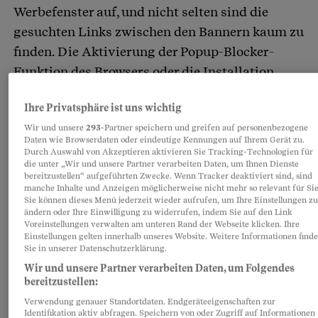
Werbefenster auf, und nicht selten sind die
gesuchten Links zwischen den Bannern kaum zu
finden. Die Aktivierung der Popup-Blocker-
Funktion des Browsers oder die Installation
eines entsprechenden Hilfsprogramms lindert
Ihre Privatsphäre ist uns wichtig
das Werbestaccato, ansonsten heisst es einfach:
Wir und unsere
293
-Partner speichern und greifen auf personenbezogene
Augen zu und durch. Das gilt insbesondere für
Daten wie Browserdaten oder eindeutige Kennungen auf Ihrem Gerät zu.
die Sexwerbung, die vor allem auf Angeboten
Durch Auswahl von Akzeptieren aktivieren Sie Tracking-Technologien für
die unter „Wir und unsere Partner verarbeiten Daten, um Ihnen Dienste
aus exotischen Internetdomänen wie .to, .vu, .in
bereitzustellen“ aufgeführten Zwecke. Wenn Tracker deaktiviert sind, sind
manche Inhalte und Anzeigen möglicherweise nicht mehr so relevant für Sie
und .ru dominiert.
Sie können dieses Menü jederzeit wieder aufrufen, um Ihre Einstellungen z
ändern oder Ihre Einwilligung zu widerrufen, indem Sie auf den Link
Voreinstellungen verwalten am unteren Rand der Webseite klicken. Ihre
Plugins für Streams
Einstellungen gelten innerhalb unseres Website. Weitere Informationen find
Für den Empfang von Streams im Webbrowser
Sie in unserer Datenschutzerklärung.
Wir und unsere Partner verarbeiten Daten, um Folgendes
sind meist Zusatzprogramme, sogenannte
bereitzustellen:
Plugins, erforderlich. Hohe Verbreitung haben
Verwendung genauer Standortdaten. Endgeräteeigenschaften zur
insbesondere Adobes Flashplayer, der RealTV-
Identifikation aktiv abfragen. Speichern von oder Zugriff auf Informationen