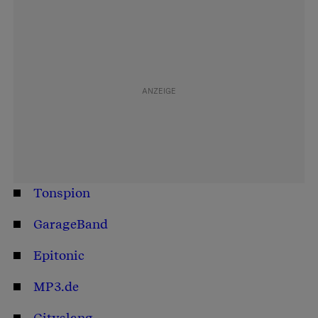
Tonspion
GarageBand
Epitonic
MP3.de
Cityslang