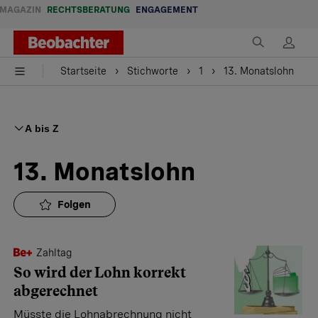
MAGAZIN
RECHTSBERATUNG
ENGAGEMENT
Startseite
Stichworte
1
13. Monatslohn
A bis Z
13. Monatslohn
Folgen
Zahltag
So wird der Lohn korrekt
abgerechnet
Müsste die Lohnabrechnung nicht