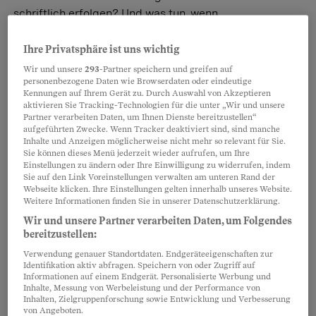
schriftlich erfolgen? Und was tun, wenn
das Gehalt nicht ausgezahlt wird? Die Antworten des
Beobachters, was rechtlich gilt.
Ihre Privatsphäre ist uns wichtig
Anne Sciavilla
,
Lucia Schmutz
Wir und unsere
293
-Partner speichern und greifen auf
personenbezogene Daten wie Browserdaten oder eindeutige
Kennungen auf Ihrem Gerät zu. Durch Auswahl von Akzeptieren
aktivieren Sie Tracking-Technologien für die unter „Wir und unsere
Arbeitsvertrag
Partner verarbeiten Daten, um Ihnen Dienste bereitzustellen“
aufgeführten Zwecke. Wenn Tracker deaktiviert sind, sind manche
Erst lesen, dann
Inhalte und Anzeigen möglicherweise nicht mehr so relevant für Sie.
unterschreiben!
Sie können dieses Menü jederzeit wieder aufrufen, um Ihre
Einstellungen zu ändern oder Ihre Einwilligung zu widerrufen, indem
Es lohnt sich, den Arbeitsvertrag vor
Sie auf den Link Voreinstellungen verwalten am unteren Rand der
Webseite klicken. Ihre Einstellungen gelten innerhalb unseres Website.
dem Unterschreiben genau
Weitere Informationen finden Sie in unserer Datenschutzerklärung.
anzuschauen. So wissen Sie, wie grosszügig die Firma
Wir und unsere Partner verarbeiten Daten, um Folgendes
ist und wo es Verhandlungsbedarf gibt.
bereitzustellen:
Anne Sciavilla
Verwendung genauer Standortdaten. Endgeräteeigenschaften zur
Identifikation aktiv abfragen. Speichern von oder Zugriff auf
Informationen auf einem Endgerät. Personalisierte Werbung und
Inhalte, Messung von Werbeleistung und der Performance von
Prekäre Arbeitsbedingungen
Inhalten, Zielgruppenforschung sowie Entwicklung und Verbesserung
von Angeboten.