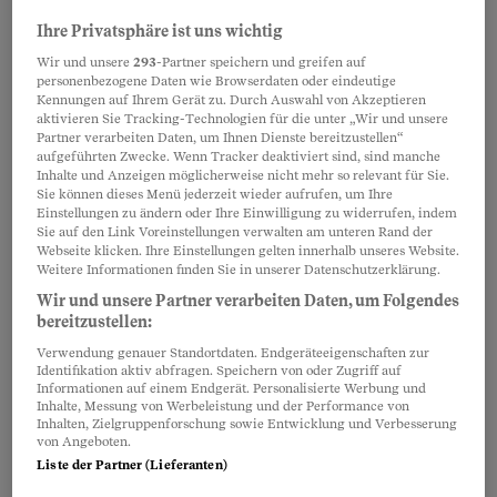
Ukraine
Ihre Privatsphäre ist uns wichtig
Wir und unsere
293
-Partner speichern und greifen auf
Folgen
personenbezogene Daten wie Browserdaten oder eindeutige
Kennungen auf Ihrem Gerät zu. Durch Auswahl von Akzeptieren
aktivieren Sie Tracking-Technologien für die unter „Wir und unsere
Partner verarbeiten Daten, um Ihnen Dienste bereitzustellen“
Umbau
aufgeführten Zwecke. Wenn Tracker deaktiviert sind, sind manche
Inhalte und Anzeigen möglicherweise nicht mehr so relevant für Sie.
Sie können dieses Menü jederzeit wieder aufrufen, um Ihre
Folgen
Einstellungen zu ändern oder Ihre Einwilligung zu widerrufen, indem
Sie auf den Link Voreinstellungen verwalten am unteren Rand der
Webseite klicken. Ihre Einstellungen gelten innerhalb unseres Website.
Weitere Informationen finden Sie in unserer Datenschutzerklärung.
Umtausch
Wir und unsere Partner verarbeiten Daten, um Folgendes
bereitzustellen:
Folgen
Verwendung genauer Standortdaten. Endgeräteeigenschaften zur
Identifikation aktiv abfragen. Speichern von oder Zugriff auf
Informationen auf einem Endgerät. Personalisierte Werbung und
Inhalte, Messung von Werbeleistung und der Performance von
Umwelt
Inhalten, Zielgruppenforschung sowie Entwicklung und Verbesserung
von Angeboten.
Liste der Partner (Lieferanten)
Folgen