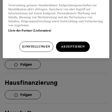
Folgen
Verwendung genauer Standortdaten. Endgeräteeigenschaften zur
Identifikation aktiv abfragen. Speichern von oder Zugriff auf
Informationen auf einem Endgerät. Personalisierte Werbung und
Inhalte, Messung von Werbeleistung und der Performance von
Hausaufgaben
Inhalten, Zielgruppenforschung sowie Entwicklung und Verbesserung
von Angeboten.
Liste der Partner (Lieferanten)
Folgen
EINSTELLUNGEN
AKZEPTIEREN
Hausbau
Folgen
Hausfinanzierung
Folgen