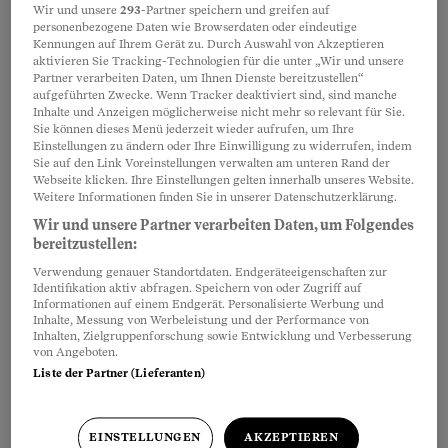
Wir und unsere
293
-Partner speichern und greifen auf
Ticket auf den Namen seiner Mutter.
personenbezogene Daten wie Browserdaten oder eindeutige
Und gerät in Teufels Küche.
Kennungen auf Ihrem Gerät zu. Durch Auswahl von Akzeptieren
aktivieren Sie Tracking-Technologien für die unter „Wir und unsere
Sarah Serafini
Partner verarbeiten Daten, um Ihnen Dienste bereitzustellen“
aufgeführten Zwecke. Wenn Tracker deaktiviert sind, sind manche
Inhalte und Anzeigen möglicherweise nicht mehr so relevant für Sie.
Sie können dieses Menü jederzeit wieder aufrufen, um Ihre
Download
Einstellungen zu ändern oder Ihre Einwilligung zu widerrufen, indem
Sie auf den Link Voreinstellungen verwalten am unteren Rand der
Der kleine Schweizer
Webseite klicken. Ihre Einstellungen gelten innerhalb unseres Website.
Hausarzt
Weitere Informationen finden Sie in unserer Datenschutzerklärung.
Wir und unsere Partner verarbeiten Daten, um Folgendes
Klicken Sie auf den unten stehenden
bereitzustellen:
Link, um das PDF zum Beobachter
Verwendung genauer Standortdaten. Endgeräteeigenschaften zur
Ratgeber Der kleine Schweizer Hausarzt runterzuladen.
Identifikation aktiv abfragen. Speichern von oder Zugriff auf
Beobachter
Informationen auf einem Endgerät. Personalisierte Werbung und
Inhalte, Messung von Werbeleistung und der Performance von
Inhalten, Zielgruppenforschung sowie Entwicklung und Verbesserung
von Angeboten.
Liste der Partner (Lieferanten)
Meistgelesen
EINSTELLUNGEN
AKZEPTIEREN