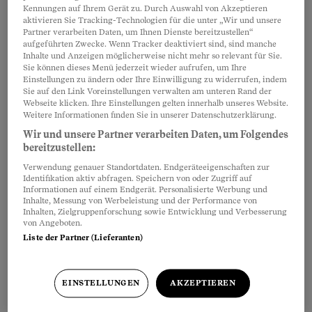
Kennungen auf Ihrem Gerät zu. Durch Auswahl von Akzeptieren
weg von Reinheits- und anderen
aktivieren Sie Tracking-Technologien für die unter „Wir und unsere
Geboten. Ein Besuch im Jura, wo das «weltbeste Bier»
Partner verarbeiten Daten, um Ihnen Dienste bereitzustellen“
herkommt.
aufgeführten Zwecke. Wenn Tracker deaktiviert sind, sind manche
Inhalte und Anzeigen möglicherweise nicht mehr so relevant für Sie.
Daniel Benz
,
Birthe Homann
Sie können dieses Menü jederzeit wieder aufrufen, um Ihre
Einstellungen zu ändern oder Ihre Einwilligung zu widerrufen, indem
Sie auf den Link Voreinstellungen verwalten am unteren Rand der
Webseite klicken. Ihre Einstellungen gelten innerhalb unseres Website.
Weitere Informationen finden Sie in unserer Datenschutzerklärung.
Wir und unsere Partner verarbeiten Daten, um Folgendes
Meistgelesen
bereitzustellen:
Verwendung genauer Standortdaten. Endgeräteeigenschaften zur
Identifikation aktiv abfragen. Speichern von oder Zugriff auf
Informationen auf einem Endgerät. Personalisierte Werbung und
Inhalte, Messung von Werbeleistung und der Performance von
Inhalten, Zielgruppenforschung sowie Entwicklung und Verbesserung
von Angeboten.
Liste der Partner (Lieferanten)
EINSTELLUNGEN
AKZEPTIEREN