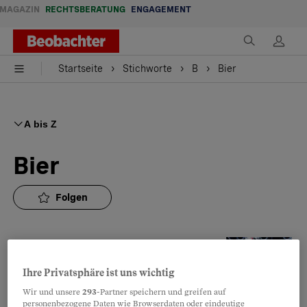
MAGAZIN
RECHTSBERATUNG
ENGAGEMENT
Startseite
Stichworte
B
Bier
A bis Z
Bier
Folgen
Bierkultur
Zaubertrunk
Ihre Privatsphäre ist uns wichtig
Die Brasserie des Franches-Montagnes
Wir und unsere
293
-Partner speichern und greifen auf
erfindet das Bier ständig neu – weit
personenbezogene Daten wie Browserdaten oder eindeutige