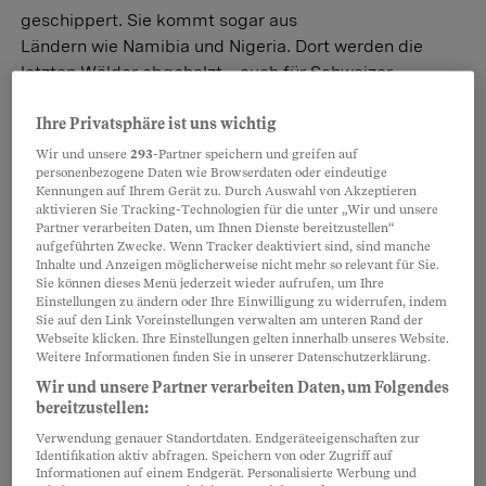
geschippert. Sie kommt sogar aus
Ländern wie Namibia und Nigeria. Dort werden die
letzten Wälder abgeholzt – auch für Schweizer
Grilleure.
Ihre Privatsphäre ist uns wichtig
Julia Hofer
Wir und unsere
293
-Partner speichern und greifen auf
personenbezogene Daten wie Browserdaten oder eindeutige
Kennungen auf Ihrem Gerät zu. Durch Auswahl von Akzeptieren
Gartenhäuschen
aktivieren Sie Tracking-Technologien für die unter „Wir und unsere
Partner verarbeiten Daten, um Ihnen Dienste bereitzustellen“
Vorsicht, Vorschrift!
aufgeführten Zwecke. Wenn Tracker deaktiviert sind, sind manche
Inhalte und Anzeigen möglicherweise nicht mehr so relevant für Sie.
Braucht es für den Geräteschopf eine
Sie können dieses Menü jederzeit wieder aufrufen, um Ihre
Bewilligung? Der Spielraum ist je nach
Einstellungen zu ändern oder Ihre Einwilligung zu widerrufen, indem
Kanton unterschiedlich gross.
Sie auf den Link Voreinstellungen verwalten am unteren Rand der
Webseite klicken. Ihre Einstellungen gelten innerhalb unseres Website.
Grundsätzlich gilt: Bauten ab einer bestimmten Höhe
Weitere Informationen finden Sie in unserer Datenschutzerklärung.
müssen von der Gemeinde abgesegnet werden.
Wir und unsere Partner verarbeiten Daten, um Folgendes
Tanja Hegglin-Seufert
bereitzustellen:
Verwendung genauer Standortdaten. Endgeräteeigenschaften zur
Identifikation aktiv abfragen. Speichern von oder Zugriff auf
Informationen auf einem Endgerät. Personalisierte Werbung und
Werkstoffe