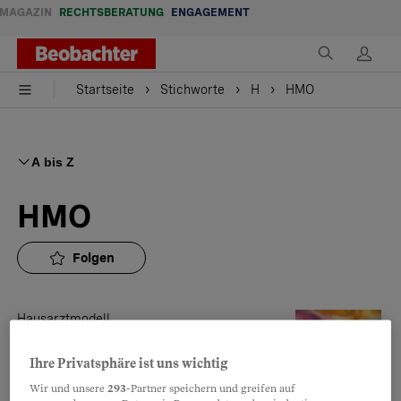
MAGAZIN
RECHTSBERATUNG
ENGAGEMENT
Startseite
Stichworte
H
HMO
A bis Z
HMO
Folgen
Hausarztmodell
Darf die Versicherung den
Arzt plötzlich ablehnen?
Ihre Privatsphäre ist uns wichtig
Wir und unsere
293
-Partner speichern und greifen auf
Frage: Ich bin im Hausarztmodell der