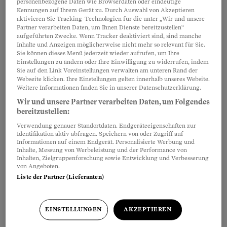
personenbezogene Daten wie Browserdaten oder eindeutige
Assura versichert. Nun heisst es nach
Kennungen auf Ihrem Gerät zu. Durch Auswahl von Akzeptieren
aktivieren Sie Tracking-Technologien für die unter „Wir und unsere
Jahren plötzlich, mein Arzt sei nicht mehr anerkannt.
Partner verarbeiten Daten, um Ihnen Dienste bereitzustellen“
Man zahle nur, wenn ich rückwirkend per Anfang 2012
aufgeführten Zwecke. Wenn Tracker deaktiviert sind, sind manche
in die normale Grund­versicherung wechsle – und
Inhalte und Anzeigen möglicherweise nicht mehr so relevant für Sie.
Sie können dieses Menü jederzeit wieder aufrufen, um Ihre
Prämien nachzahle. Ist das legitim?
Einstellungen zu ändern oder Ihre Einwilligung zu widerrufen, indem
Sie auf den Link Voreinstellungen verwalten am unteren Rand der
Regina Jäggi
Webseite klicken. Ihre Einstellungen gelten innerhalb unseres Website.
Weitere Informationen finden Sie in unserer Datenschutzerklärung.
Wir und unsere Partner verarbeiten Daten, um Folgendes
bereitzustellen:
Verwendung genauer Standortdaten. Endgeräteeigenschaften zur
Meistgelesen
Identifikation aktiv abfragen. Speichern von oder Zugriff auf
Informationen auf einem Endgerät. Personalisierte Werbung und
Inhalte, Messung von Werbeleistung und der Performance von
Inhalten, Zielgruppenforschung sowie Entwicklung und Verbesserung
von Angeboten.
Liste der Partner (Lieferanten)
EINSTELLUNGEN
AKZEPTIEREN