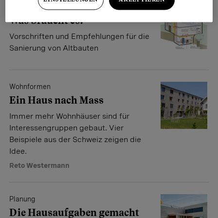
Minergie-Haus
Was braucht es?
Vorschriften und Empfehlungen für die
Sanierung von Altbauten
Wohnformen
Ein Haus nach Mass
Immer mehr Wohnhäuser sind für
Interessengruppen gebaut. Vier
Beispiele aus der Schweiz zeigen die
Idee.
Reto Westermann
Planung
Die Hausaufgaben gemacht