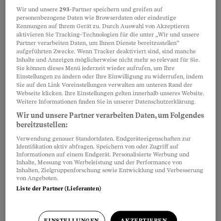
Strom von der Sonne
Wir und unsere
293
-Partner speichern und greifen auf
anzapfen
personenbezogene Daten wie Browserdaten oder eindeutige
Kennungen auf Ihrem Gerät zu. Durch Auswahl von Akzeptieren
Warmes Wasser für Küche und Bad,
aktivieren Sie Tracking-Technologien für die unter „Wir und unsere
Strom fürs ganze Haus – mit der Kraft
Partner verarbeiten Daten, um Ihnen Dienste bereitzustellen“
der Sonne können Hausbesitzer selber Energie
aufgeführten Zwecke. Wenn Tracker deaktiviert sind, sind manche
Inhalte und Anzeigen möglicherweise nicht mehr so relevant für Sie.
produzieren. Umweltfreundlich und rentabel.
Sie können dieses Menü jederzeit wieder aufrufen, um Ihre
Einstellungen zu ändern oder Ihre Einwilligung zu widerrufen, indem
Üsé Meyer
Sie auf den Link Voreinstellungen verwalten am unteren Rand der
Webseite klicken. Ihre Einstellungen gelten innerhalb unseres Website.
Weitere Informationen finden Sie in unserer Datenschutzerklärung.
Immobilien
Wir und unsere Partner verarbeiten Daten, um Folgendes
Verhandeln beim
bereitzustellen:
Wohnungskauf ist Gold wert
Verwendung genauer Standortdaten. Endgeräteeigenschaften zur
Identifikation aktiv abfragen. Speichern von oder Zugriff auf
Kaufverträge für Immobilien sind oft
Informationen auf einem Endgerät. Personalisierte Werbung und
Inhalte, Messung von Werbeleistung und der Performance von
wolkig und damit riskant – gerade
Inhalten, Zielgruppenforschung sowie Entwicklung und Verbesserung
beim Kauf «ab Plan». Worauf man achten sollte.
von Angeboten.
Liste der Partner (Lieferanten)
Jürg Zulliger
EINSTELLUNGEN
AKZEPTIEREN