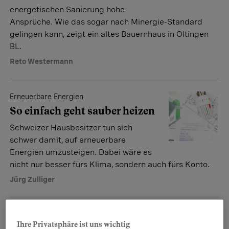
energetischen Sanierung hohe
Ansprüche. Wie das sogar nach Minergie-Standard
gelingen kann, zeigt ein altes Bauernhaus in Oltingen
BL.
Reto Westermann
Erneuerbare Energien
So einfach geht sauber heizen
Schweizer Hausbesitzer tun sich
schwer damit, auf erneuerbare
Energien umzusteigen. Dabei wäre es
nicht nur besser fürs Klima, sondern auch fürs Konto.
Jürg Zulliger
Solarenergie fürs Eigenheim
Ihre Privatsphäre ist uns wichtig