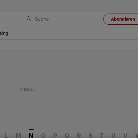
Abonnieren
sing
L
M
N
O
P
Q
R
S
T
U
V