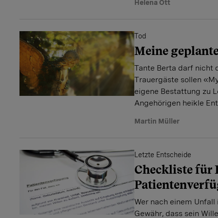
Helena Ott
Tod
Meine geplant
Tante Berta darf nicht 
Trauergäste sollen «M
eigene Bestattung zu L
Angehörigen heikle Ent
Martin Müller
Letzte Entscheide
Checkliste für 
Patientenverf
Wer nach einem Unfall i
Gewähr, dass sein Will