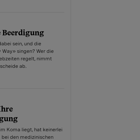
e Beerdigung
dabei sein, und die
y Way» singen? Wer die
ebzeiten regelt, nimmt
scheide ab.
Ihre
ügung
m Koma liegt, hat keinerlei
e bei den medizinischen