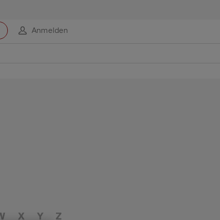
Anmelden
W
X
Y
Z