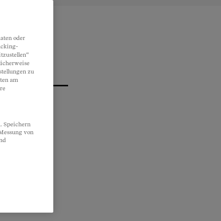
aten oder
acking-
tzustellen“
licherweise
stellungen zu
lten am
re
. Speichern
, Messung von
und