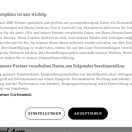
atsphäre ist uns wichtig
sere
293
-Partner speichern und greifen auf personenbezogene Daten wie Browserd
Kennungen auf Ihrem Gerät zu. Durch Auswahl von Akzeptieren aktivieren Sie Tr
n für die unter „Wir und unsere Partner verarbeiten Daten, um Ihnen Dienste berei
n Zwecke. Wenn Tracker deaktiviert sind, sind manche Inhalte und Anzeigen mög
chters
so relevant für Sie. Sie können dieses Menü jederzeit wieder aufrufen, um Ihre Ein
 Ihre Einwilligung zu widerrufen, indem Sie auf den Link Voreinstellungen verwa
n Ihre Fragen zur
d der Webseite klicken. Ihre Einstellungen gelten innerhalb unseres Website. Weite
Meistgelesen
ng
en finden Sie in unserer Datenschutzerklärung.
nsere Partner verarbeiten Daten, um Folgendes bereitzustellen:
talleistungen aus Vorsorge?
genauer Standortdaten. Endgeräteeigenschaften zur Identifikation aktiv abfragen
 das Steueramt? Der
griff auf Informationen auf einem Endgerät. Personalisierte Werbung und Inhalte
 Sie beim Ausfüllen der
ung und der Performance von Inhalten, Zielgruppenforschung sowie Entwicklung 
ng von Angeboten.
artner (Lieferanten)
EINSTELLUNGEN
AKZEPTIEREN
 auf dem