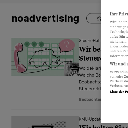
Ihre Priv
noadvertising
Folgen
Wir und un
eindeutige 
Technologie
aufgeführte
Steuer-Hotline des Beoba
nicht mehr 
ändern oder
Wir beantworte
unteren Ran
Steuererkläru
Information
Wir und u
Wo deklariere ich Kapi
Verwendung 
Welche Belege braucht
von oder Zu
Beobachter unterstützt
Werbeleist
Verbesseru
Steuererklärung.
Liste der P
Beobachter-Redaktion
KMU-Update-Service
Wir halten Sie