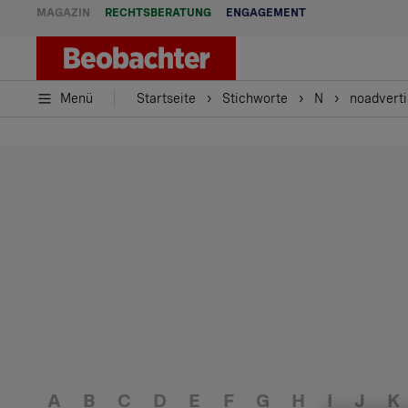
MAGAZIN
RECHTSBERATUNG
ENGAGEMENT
Menü
Startseite
Stichworte
N
noadverti
A
B
C
D
E
F
G
H
I
J
K