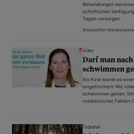
Behandlungen berücksic
schriftlichen Verfügun
Tagen vorsorgen.
Beobachter-Beratungst
Video
Darf man nach
schwimmen ge
Als Kind wurde es ein
eingetrichtert: Mit vol
schwimmen gehen. Stim
medizinischer Fakten-
Todesfall