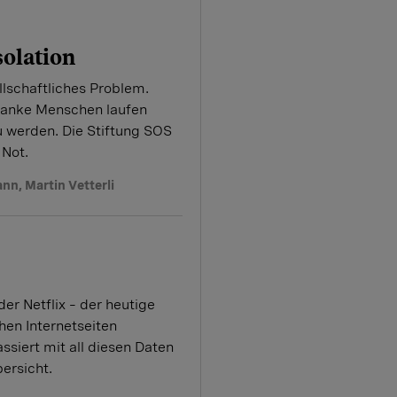
solation
llschaftliches Problem.
ranke Menschen laufen
 zu werden. Die Stiftung SOS
 Not.
ann
,
Martin Vetterli
er Netflix – der heutige
hen Internetseiten
assiert mit all diesen Daten
ersicht.