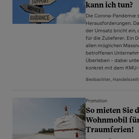
kann ich tun?
Die Corona-Pandemie s
Herausforderungen. Das
der Umsatz bricht ein,
für die Zulieferer. Ein
allen möglichen Massna
betroffenen Unterneh
Überleben – dabei unte
konkret mit dem KMU-
Beobachter
,
Handelszei
Promotion
So mieten Sie d
Wohnmobil für
Traumferien!