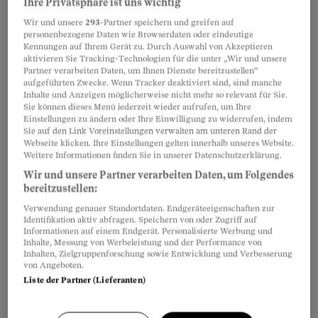
Ihre Privatsphäre ist uns wichtig
sich, im Vorfeld den Zustand meiner
Wir und unsere
293
-Partner speichern und greifen auf
Liegenschaft zu protokollieren. Kann ich ihn dazu
personenbezogene Daten wie Browserdaten oder eindeutige
verpflichten? Oder läuft das über die Baubewilligung
Kennungen auf Ihrem Gerät zu. Durch Auswahl von Akzeptieren
aktivieren Sie Tracking-Technologien für die unter „Wir und unsere
der Behörde?
Partner verarbeiten Daten, um Ihnen Dienste bereitzustellen“
aufgeführten Zwecke. Wenn Tracker deaktiviert sind, sind manche
Davor Smokvina
Inhalte und Anzeigen möglicherweise nicht mehr so relevant für Sie.
Sie können dieses Menü jederzeit wieder aufrufen, um Ihre
Einstellungen zu ändern oder Ihre Einwilligung zu widerrufen, indem
Sie auf den Link Voreinstellungen verwalten am unteren Rand der
Wertverminderung
Webseite klicken. Ihre Einstellungen gelten innerhalb unseres Website.
Nachbar baut – wer
Weitere Informationen finden Sie in unserer Datenschutzerklärung.
entschädigt mich?
Wir und unsere Partner verarbeiten Daten, um Folgendes
bereitzustellen:
Frage: Mein Nachbar möchte sein Haus
Verwendung genauer Standortdaten. Endgeräteeigenschaften zur
ausbauen. Dadurch entsteht mehr
Identifikation aktiv abfragen. Speichern von oder Zugriff auf
Schatten, zudem verliere ich Aussicht. Kann ich Ersatz
Informationen auf einem Endgerät. Personalisierte Werbung und
Inhalte, Messung von Werbeleistung und der Performance von
für diese Wertverminderung verlangen?
Inhalten, Zielgruppenforschung sowie Entwicklung und Verbesserung
von Angeboten.
Norina Meyer
Liste der Partner (Lieferanten)