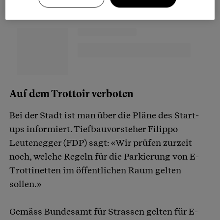
Auf dem Trottoir verboten
Bei der Stadt ist man über die Pläne des Start-
ups informiert. Tiefbauvorsteher Filippo
Leutenegger (FDP) sagt: «Wir prüfen zurzeit
noch, welche Regeln für die Parkierung von E-
Trottinetten im öffentlichen Raum gelten
sollen.»
Gemäss Bundesamt für Strassen gelten für E-