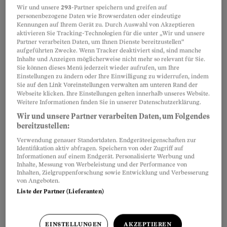
bei den
Mietvelos
. Die Player heissen O-Bike,
Wir und unsere
293
-Partner speichern und greifen auf
personenbezogene Daten wie Browserdaten oder eindeutige
Züri Velo oder Lime. Letzterer, eine Firma aus
Kennungen auf Ihrem Gerät zu. Durch Auswahl von Akzeptieren
Kalifornien, erweitert seine Flotte bald mit
aktivieren Sie Tracking-Technologien für die unter „Wir und unsere
Partner verarbeiten Daten, um Ihnen Dienste bereitzustellen“
einem neuen Vehikel: dem Elektrotrottinett. Die
aufgeführten Zwecke. Wenn Tracker deaktiviert sind, sind manche
Inhalte und Anzeigen möglicherweise nicht mehr so relevant für Sie.
grünen Tretroller mit einer
Sie können dieses Menü jederzeit wieder aufrufen, um Ihre
Höchstgeschwindigkeit von 20 Kilometern pro
Einstellungen zu ändern oder Ihre Einwilligung zu widerrufen, indem
Sie auf den Link Voreinstellungen verwalten am unteren Rand der
Stunde würden im Moment in und um Zürich
Webseite klicken. Ihre Einstellungen gelten innerhalb unseres Website.
Weitere Informationen finden Sie in unserer Datenschutzerklärung.
getestet, sagt Lime-Sprecher Roman Balzan.
Wir und unsere Partner verarbeiten Daten, um Folgendes
«Anfang Sommer wollen wir das Angebot Lime-
bereitzustellen:
S einführen.»
Verwendung genauer Standortdaten. Endgeräteeigenschaften zur
Identifikation aktiv abfragen. Speichern von oder Zugriff auf
Informationen auf einem Endgerät. Personalisierte Werbung und
Inhalte, Messung von Werbeleistung und der Performance von
Partnerinhalte
Inhalten, Zielgruppenforschung sowie Entwicklung und Verbesserung
von Angeboten.
Liste der Partner (Lieferanten)
EINSTELLUNGEN
AKZEPTIEREN