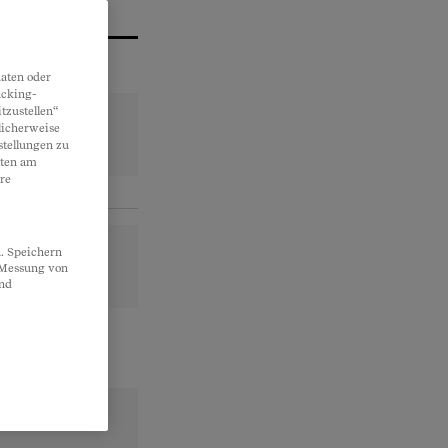
aten oder
acking-
tzustellen“
licherweise
stellungen zu
lten am
re
. Speichern
, Messung von
und