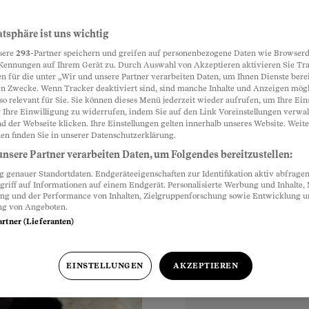
atsphäre ist uns wichtig
Partnerinhalte
sere
293
-Partner speichern und greifen auf personenbezogene Daten wie Browserd
nbedingt Karin Safi
Kennungen auf Ihrem Gerät zu. Durch Auswahl von Akzeptieren aktivieren Sie Tr
n für die unter „Wir und unsere Partner verarbeiten Daten, um Ihnen Dienste berei
istert selbst die
n Zwecke. Wenn Tracker deaktiviert sind, sind manche Inhalte und Anzeigen mög
hten Tiere.
so relevant für Sie. Sie können dieses Menü jederzeit wieder aufrufen, um Ihre Ein
 Ihre Einwilligung zu widerrufen, indem Sie auf den Link Voreinstellungen verwa
d der Webseite klicken. Ihre Einstellungen gelten innerhalb unseres Website. Weite
en finden Sie in unserer Datenschutzerklärung.
nsere Partner verarbeiten Daten, um Folgendes bereitzustellen:
genauer Standortdaten. Endgeräteeigenschaften zur Identifikation aktiv abfragen
griff auf Informationen auf einem Endgerät. Personalisierte Werbung und Inhalte
ung und der Performance von Inhalten, Zielgruppenforschung sowie Entwicklung 
ng von Angeboten.
artner (Lieferanten)
EINSTELLUNGEN
AKZEPTIEREN