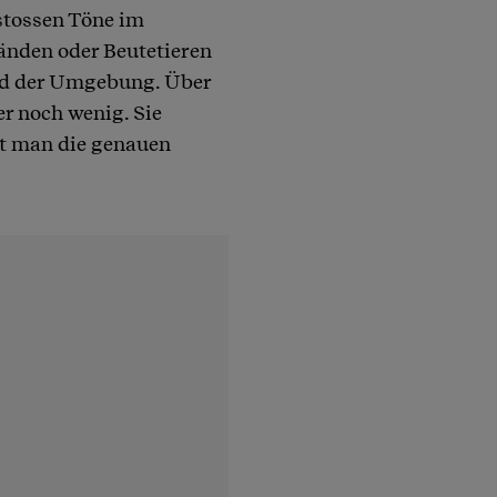
stossen Töne im
änden oder Beutetieren
ild der Umgebung. Über
r noch wenig. Sie
nt man die genauen