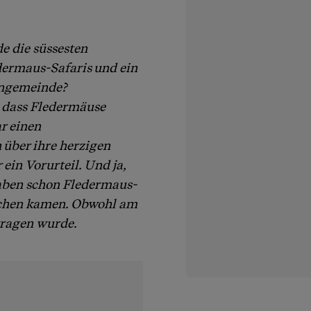
e die süssesten
edermaus-Safaris und ein
angemeinde?
, dass Fledermäuse
r einen
 über ihre herzigen
ein Vorurteil. Und ja,
haben schon Fledermaus-
schen kamen. Obwohl am
tragen wurde.