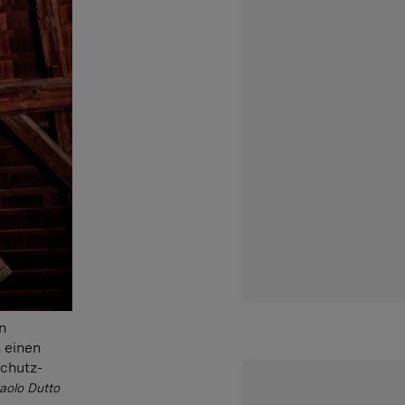
n
 einen
schutz-
aolo Dutto