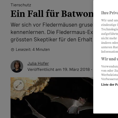
Tierschutz
Ein Fall für Batwoman
Ihre Priv
Wir und un
Wer sich vor Fledermäusen gruselt, sollte u
eindeutige 
Technologie
kennenlernen. Die Fledermaus-Expertin bege
aufgeführte
grössten Skeptiker für den Erhalt der bedro
nicht mehr 
ändern oder
unteren Ran
Lesezeit: 4 Minuten
Information
Wir und u
Julia Hofer
Verwendung 
Veröffentlicht
am 19. März 2018 - 15:11 Uhr
von oder Zu
Werbeleist
Verbesseru
Liste der P