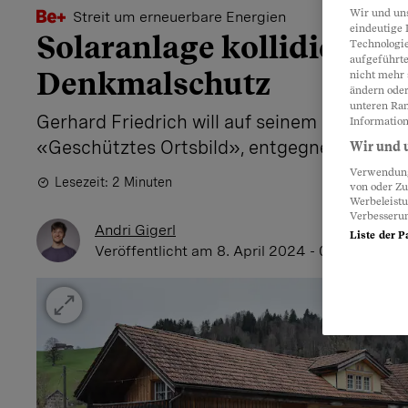
Wir und un
Streit um erneuerbare Energien
eindeutige 
Solaranlage kollidiert mi
Technologie
aufgeführte
Denkmalschutz
nicht mehr 
ändern oder
unteren Ran
Gerhard Friedrich will auf seinem Dach So
Information
«Geschütztes Ortsbild», entgegnen die Be
Wir und u
Verwendung 
Lesezeit: 2 Minuten
von oder Zu
Werbeleist
Verbesseru
Andri Gigerl
Liste der P
Veröffentlicht
am 8. April 2024 - 06:00 Uhr