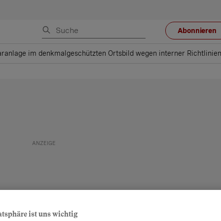
Abonnieren
aranlage im denkmalgeschützten Ortsbild wegen interner Richtlinien
atsphäre ist uns wichtig