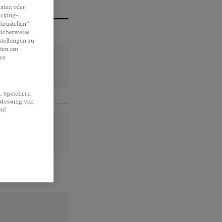
aten oder
acking-
tzustellen“
licherweise
stellungen zu
lten am
re
. Speichern
, Messung von
und