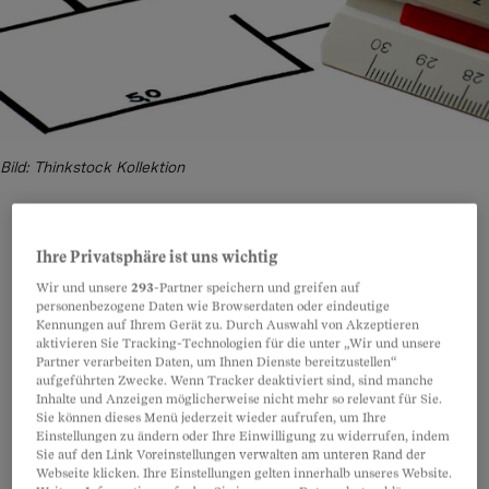
Bild: Thinkstock Kollektion
Ihre Privatsphäre ist uns wichtig
Teilen
Anhören
Merken
Kommentare
Wir und unsere
293
-Partner speichern und greifen auf
personenbezogene Daten wie Browserdaten oder eindeutige
Kennungen auf Ihrem Gerät zu. Durch Auswahl von Akzeptieren
Dass ein neues Möbel im Zimmer Platz hat, sagt
Artikel teilen
aktivieren Sie Tracking-Technologien für die unter „Wir und unsere
Partner verarbeiten Daten, um Ihnen Dienste bereitzustellen“
meist noch nichts aus über seine räumliche
aufgeführten Zwecke. Wenn Tracker deaktiviert sind, sind manche
Wirkung. Virtuell einrichten heisst deshalb die
Inhalte und Anzeigen möglicherweise nicht mehr so relevant für Sie.
Sie können dieses Menü jederzeit wieder aufrufen, um Ihre
Devise. Um vor dem Kauf die Raumwirkung zu
Einstellungen zu ändern oder Ihre Einwilligung zu widerrufen, indem
Sie auf den Link Voreinstellungen verwalten am unteren Rand der
simulieren, gibt es mehrere Möglichkeiten:
Webseite klicken. Ihre Einstellungen gelten innerhalb unseres Website.