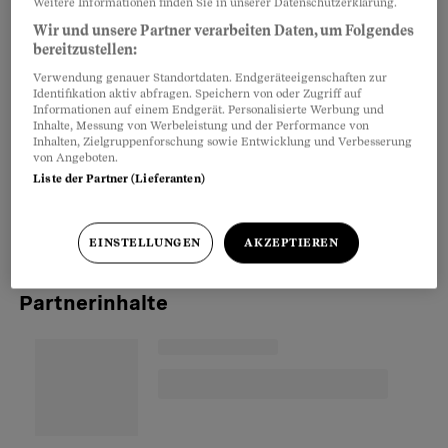
Weitere Informationen finden Sie in unserer Datenschutzerklärung.
Zeichnen Sie den Grundriss des Zimmers
Wir und unsere Partner verarbeiten Daten, um Folgendes
bereitzustellen:
massstäblich (zum Beispiel 1: 50) auf. Dann
Verwendung genauer Standortdaten. Endgeräteeigenschaften zur
suchen Sie die Masse der Möbel im Katalog,
Identifikation aktiv abfragen. Speichern von oder Zugriff auf
Informationen auf einem Endgerät. Personalisierte Werbung und
zeichnen sie im selben Massstab auf ein zweites
Inhalte, Messung von Werbeleistung und der Performance von
Blatt und schneiden sie aus. Mit den Schnipseln
Inhalten, Zielgruppenforschung sowie Entwicklung und Verbesserung
von Angeboten.
lässt sich leicht testen, wie gross Platzbedarf
Liste der Partner (Lieferanten)
und Leerräume sind und wie Neues mit Altem
zusammengeht.
EINSTELLUNGEN
AKZEPTIEREN
Partnerinhalte