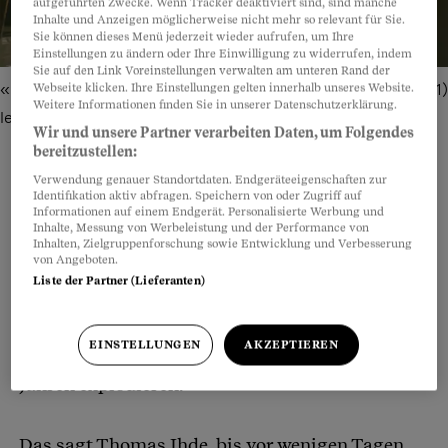
aufgeführten Zwecke. Wenn Tracker deaktiviert sind, sind manche
Inhalte und Anzeigen möglicherweise nicht mehr so relevant für Sie.
Sie können dieses Menü jederzeit wieder aufrufen, um Ihre
Einstellungen zu ändern oder Ihre Einwilligung zu widerrufen, indem
Sie auf den Link Voreinstellungen verwalten am unteren Rand der
Webseite klicken. Ihre Einstellungen gelten innerhalb unseres Website.
«Es ist nie zu spät, mit einer Lehre zu beginnen»: Florian (21)
Weitere Informationen finden Sie in unserer Datenschutzerklärung.
lernt Fleischfachmann.
Bild: Joël Hunn
Wir und unsere Partner verarbeiten Daten, um Folgendes
bereitzustellen:
Verwendung genauer Standortdaten. Endgeräteeigenschaften zur
Identifikation aktiv abfragen. Speichern von oder Zugriff auf
Informationen auf einem Endgerät. Personalisierte Werbung und
Teilen
Anhören
Merken
Kommentare
Inhalte, Messung von Werbeleistung und der Performance von
Inhalten, Zielgruppenforschung sowie Entwicklung und Verbesserung
von Angeboten.
«Die
psychische Gesundheit der Jugend
ist einer
Artikel teilen
Liste der Partner (Lieferanten)
der grössten Brennpunkte unserer Gesellschaft.»
Es werde massiv unterschätzt, welche Welle da
EINSTELLUNGEN
AKZEPTIEREN
anrolle. «Dieses Pulverfass wird in den nächsten
Jahren explodieren.»
Das sagt Thomas Ihde, bis vor wenigen Tagen