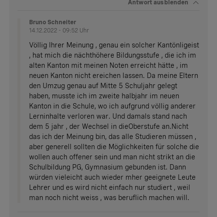
Antwort
ausblenden
Bruno Schneiter
14.12.2022 - 09:52 Uhr
Völlig Ihrer Meinung , genau ein solcher Kantönligeist
, hat mich die nächthöhere Bildungsstufe , die ich im
alten Kanton mit meinen Noten erreicht hätte , im
neuen Kanton nicht ereichen lassen. Da meine Eltern
den Umzug genau auf Mitte 5 Schuljahr gelegt
haben, musste ich im zweite halbjahr im neuen
Kanton in die Schule, wo ich aufgrund völlig anderer
Lerninhalte verloren war. Und damals stand nach
dem 5 jahr , der Wechsel in dieOberstufe an.Nicht
das ich der Meinung bin, das alle Studieren müssen ,
aber generell sollten die Möglichkeiten für solche die
wollen auch offener sein und man nicht strikt an die
Schulbildung PG, Gymnasium gebunden ist. Dann
würden vieleicht auch wieder mher geeignete Leute
Lehrer und es wird nicht einfach nur studiert , weil
man noch nicht weiss , was beruflich machen will.