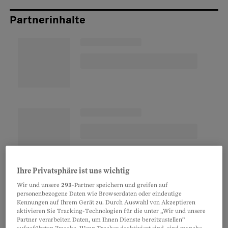
Partnerinhalte
Ihre Privatsphäre ist uns wichtig
Der Quereinsteiger
Wir und unsere
293
-Partner speichern und greifen auf
personenbezogene Daten wie Browserdaten oder eindeutige
Mit 45 drückte Keller nochmals die Schulbank
Kennungen auf Ihrem Gerät zu. Durch Auswahl von Akzeptieren
aktivieren Sie Tracking-Technologien für die unter „Wir und unsere
und liess sich als Quereinsteiger an der
Partner verarbeiten Daten, um Ihnen Dienste bereitzustellen“
Pädagogischen Hochschule Zürich zum