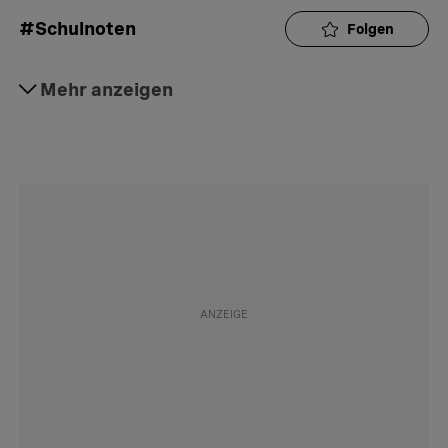
#Schulnoten
Folgen
#Burn-out
Mehr anzeigen
Folgen
#Primarstufe
Folgen
#Eltern
Folgen
#Kinder
Folgen