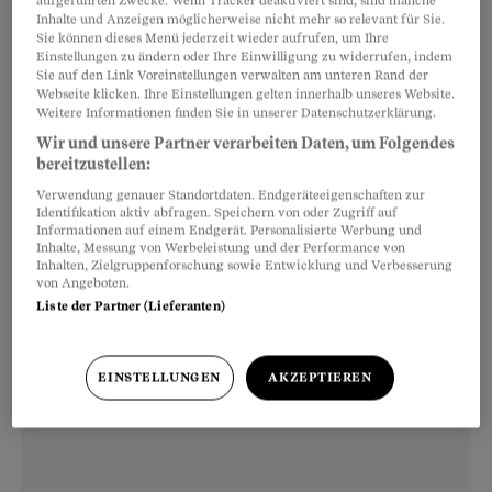
aufgeführten Zwecke. Wenn Tracker deaktiviert sind, sind manche
Inhalte und Anzeigen möglicherweise nicht mehr so relevant für Sie.
Primarlehrer ausbilden. Der Historiker war
Sie können dieses Menü jederzeit wieder aufrufen, um Ihre
zuvor 20 Jahre als Journalist tätig gewesen, oft
Einstellungen zu ändern oder Ihre Einwilligung zu widerrufen, indem
Sie auf den Link Voreinstellungen verwalten am unteren Rand der
auch im Ausland. Das fünfzigste Erdbeben und
Webseite klicken. Ihre Einstellungen gelten innerhalb unseres Website.
Weitere Informationen finden Sie in unserer Datenschutzerklärung.
die hundertste Wahlveranstaltung und die
Wir und unsere Partner verarbeiten Daten, um Folgendes
immer gleichen Reaktionen darauf liessen ihn
bereitzustellen:
allmählich zweifeln. «Ich wollte etwas
Verwendung genauer Standortdaten. Endgeräteeigenschaften zur
Sinnvolles tun.» Daher die Idee, Lehrer zu
Identifikation aktiv abfragen. Speichern von oder Zugriff auf
Informationen auf einem Endgerät. Personalisierte Werbung und
werden. Er bewarb sich mit einem
Inhalte, Messung von Werbeleistung und der Performance von
Inhalten, Zielgruppenforschung sowie Entwicklung und Verbesserung
Motivationsschreiben, wurde eingeladen und
von Angeboten.
aufgenommen.
Liste der Partner (Lieferanten)
EINSTELLUNGEN
AKZEPTIEREN