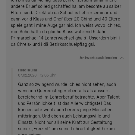
ich bin au dä Meinig, dass Lehrer zerscht ämal imene
andere Bruef sölled gschaffed ha, am beschte au sälber
Eltere sind. Direkt ab dä Schuel is Lehrerseminar und
dänn vor d Klass und Chef über 20 Chind und 40 Eltere
spiele gaht i mine Auge gar nid. Ich weiss wovo ich red,
min Sohn hätt i dä gliiche Klass während 6 Jahr
Primarschuel 14 Lehrerwächsel gha :(. Usserdem bini i
dä Chreis- und i dä Bezirksschuelpfläg gsi.
Antwort
ausblenden
HeidiKulm
07.02.2020 - 12:06 Uhr
Ganz so zwingend würde ich es nicht sehen, auch
wenn ich Quereinsteiger ebenfalls als äusserst
bereichernd im Lehrerberuf betrachte. Aber Talent
und Persönlichkeit ist das Allerwichtigste! Das
können sehr wohl auch bereits junge Menschen
mitbringen. Und eben auch Leistungswille und
Einsatz. Nicht nur all seine Kraft zur Gestaltung
seiner „Freizeit“ um seine Lehrertätigkeit herum