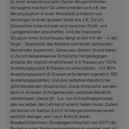
zu einer eindimensionalen Sache des persönlichen
Versagens machen? So unterscheidet sich z.B. die
Berufssituation in einer Kleinstadt erheblich von
derjenigen in einer grossen Stadt wie z.B. Zürich.
Ebensolche Unterschiede sind zwischen Stadt- und
Landgemeinden anzutreffen. Und die finanzielle
Situation eines Schulhauses hängt direkt mit der - in der
Regel - Sparpolitik des Kantons und seiner politischen
Gemeinden zusammen. Genau aus diesem Grund haben
in Zürich beispielsweise Schulische Heilpädagogen
anstelle der explizit empfohlenen 4-5 Klassen pro 100%
Anstellungspozent 8 Klassen zu unterstützen - mit 80%
Anstellungspozent (8 Klassen erforderten eigentlich 192
Anstellungspozente). Und dies selbstverständlich bei
gleichbleibenden Ansprüchen. Diese Ansprüche werden
dann in diversen Schulgemeinden selbstverständlich
lohnwirksam überprüft - u.a. von Schulpflegepersonal,
das nie selber den Lehrberuf erlernt haben muss. Zudem
verdienen im Kanton Zürich Kindergartenlehrpersonen
deutlich weniger, weil nach Ansicht dreier
Bundesrichterinnen (Bundesgerichtsurteil von 2017) der
Bachelor einer Kindergartenlehrperson weniger wert ist