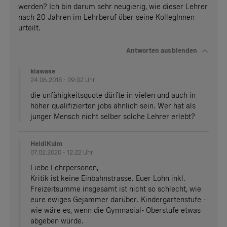
werden? Ich bin darum sehr neugierig, wie dieser Lehrer
nach 20 Jahren im Lehrberuf über seine KollegInnen
urteilt.
Antworten
ausblenden
kiawase
24.06.2018 - 09:02 Uhr
die unfähigkeitsquote dürfte in vielen und auch in
höher qualifizierten jobs ähnlich sein. Wer hat als
junger Mensch nicht selber solche Lehrer erlebt?
HeidiKulm
07.02.2020 - 12:22 Uhr
Liebe Lehrpersonen,
Kritik ist keine Einbahnstrasse. Euer Lohn inkl.
Freizeitsumme insgesamt ist nicht so schlecht, wie
eure ewiges Gejammer darüber. Kindergartenstufe -
wie wäre es, wenn die Gymnasial- Oberstufe etwas
abgeben würde.